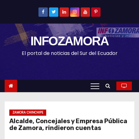
S
k
i
p
INFOZAMORA
t
o
El portal de noticias del Sur del Ecuador
c
o
n
t
e
n
t
ZAMORA CHINCHIPE
Alcalde, Concejales y Empresa Pública
de Zamora, rindieron cuentas