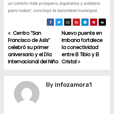
un cantón más próspero, equitativo y solidario
para todos”, concluyó la autoridad municipal.
Centro “San
Nuevo puente en
N
Francisco de Asís”
Imbana fortalece
a
celebró su primer
la conectividad
aniversario y el Día
entre El Tibio y El
v
Internacional del Niño
Cristal
e
g
By
infozamora1
a
c
i