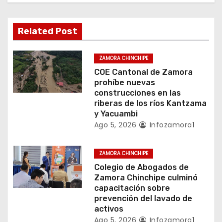
ó
n
Related Post
d
ZAMORA CHINCHIPE
e
COE Cantonal de Zamora
prohíbe nuevas
e
construcciones en las
riberas de los ríos Kantzama
n
y Yacuambi
Ago 5, 2026
Infozamora1
t
r
ZAMORA CHINCHIPE
Colegio de Abogados de
a
Zamora Chinchipe culminó
capacitación sobre
d
prevención del lavado de
activos
a
Ago 5, 2026
Infozamora1