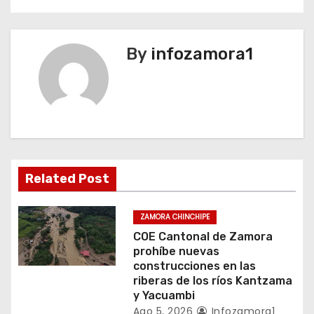
g
a
By
infozamora1
c
i
ó
n
Related Post
d
e
ZAMORA CHINCHIPE
COE Cantonal de Zamora
e
prohíbe nuevas
construcciones en las
n
riberas de los ríos Kantzama
y Yacuambi
t
Ago 5, 2026
Infozamora1