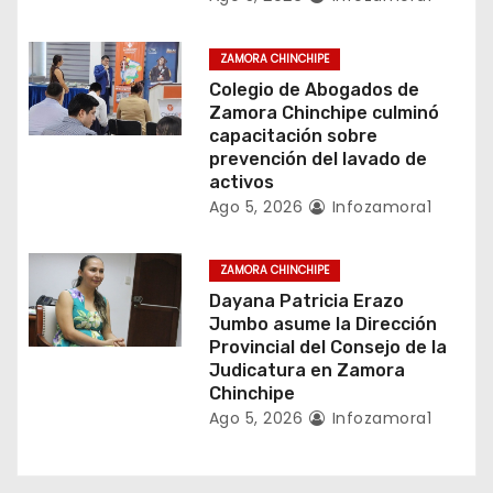
r
ZAMORA CHINCHIPE
a
Colegio de Abogados de
Zamora Chinchipe culminó
d
capacitación sobre
prevención del lavado de
a
activos
Ago 5, 2026
Infozamora1
s
ZAMORA CHINCHIPE
Dayana Patricia Erazo
Jumbo asume la Dirección
Provincial del Consejo de la
Judicatura en Zamora
Chinchipe
Ago 5, 2026
Infozamora1