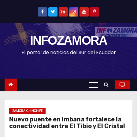
S
k
i
p
INFOZAMORA
t
o
El portal de noticias del Sur del Ecuador
c
o
n
t
e
n
t
ZAMORA CHINCHIPE
Nuevo puente en Imbana fortalece la
conectividad entre El Tibio y El Cristal