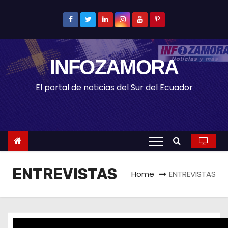
S
k
i
p
INFOZAMORA
t
o
El portal de noticias del Sur del Ecuador
c
o
n
t
e
n
ENTREVISTAS
Home
ENTREVISTAS
t