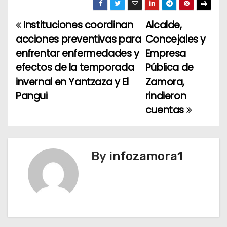
Instituciones coordinan
Alcalde,
N
acciones preventivas para
Concejales y
a
enfrentar enfermedades y
Empresa
efectos de la temporada
Pública de
v
invernal en Yantzaza y El
Zamora,
e
Pangui
rindieron
cuentas
g
a
c
By
infozamora1
i
ó
n