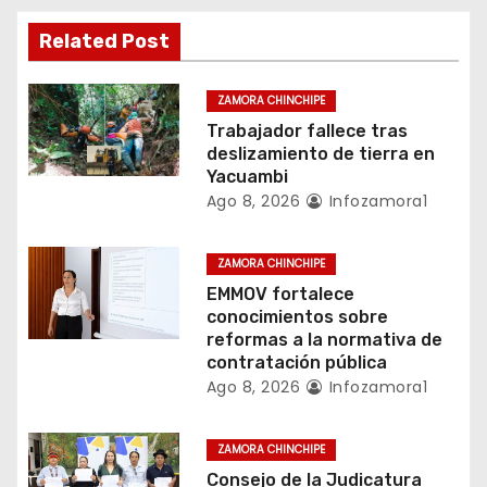
d
Related Post
e
ZAMORA CHINCHIPE
e
Trabajador fallece tras
deslizamiento de tierra en
n
Yacuambi
Ago 8, 2026
Infozamora1
t
r
ZAMORA CHINCHIPE
EMMOV fortalece
a
conocimientos sobre
reformas a la normativa de
d
contratación pública
a
Ago 8, 2026
Infozamora1
s
ZAMORA CHINCHIPE
Consejo de la Judicatura