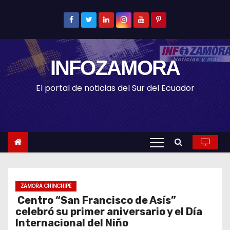
S
k
i
p
INFOZAMORA
t
o
El portal de noticias del Sur del Ecuador
c
o
n
t
e
n
t
ZAMORA CHINCHIPE
Centro “San Francisco de Asís”
celebró su primer aniversario y el Día
Internacional del Niño