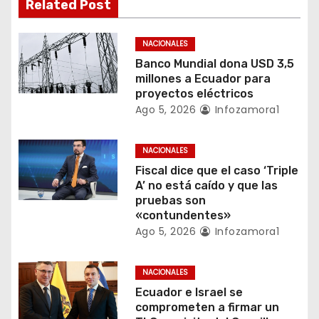
n
Related Post
d
NACIONALES
e
Banco Mundial dona USD 3,5
millones a Ecuador para
e
proyectos eléctricos
Ago 5, 2026
Infozamora1
n
t
NACIONALES
Fiscal dice que el caso ‘Triple
r
A’ no está caído y que las
pruebas son
a
«contundentes»
Ago 5, 2026
Infozamora1
d
a
NACIONALES
Ecuador e Israel se
s
comprometen a firmar un