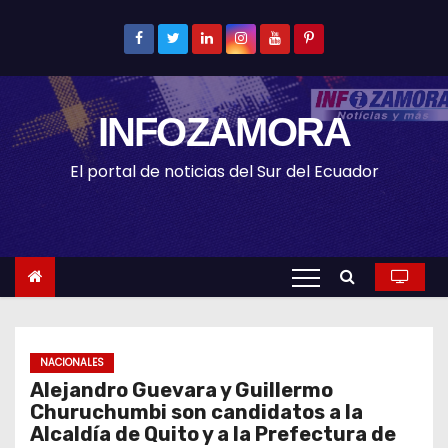
S
k
i
p
INFOZAMORA
t
o
El portal de noticias del Sur del Ecuador
c
o
n
t
e
n
t
NACIONALES
Alejandro Guevara y Guillermo
Churuchumbi son candidatos a la
Alcaldía de Quito y a la Prefectura de