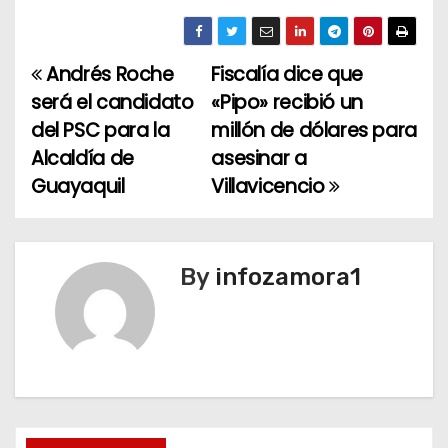
Andrés Roche
Fiscalía dice que
N
será el candidato
«Pipo» recibió un
a
del PSC para la
millón de dólares para
Alcaldía de
asesinar a
v
Guayaquil
Villavicencio
e
g
By
infozamora1
a
c
i
ó