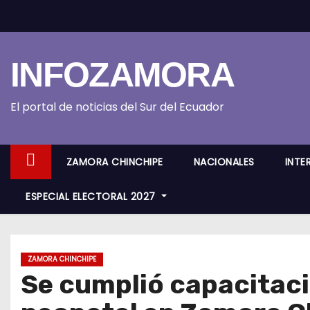
S
k
i
INFOZAMORA
p
t
o
El portal de noticias del Sur del Ecuador
c
o
ZAMORA CHINCHIPE
NACIONALES
INTE
n
t
ESPECIAL ELECTORAL 2027
e
n
t
ZAMORA CHINCHIPE
Se cumplió capacitaci