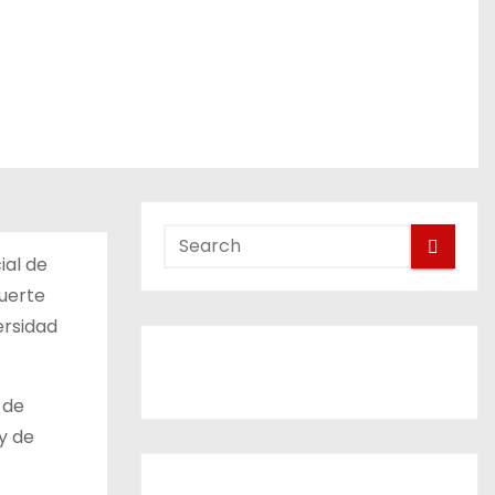
ial de
Muerte
ersidad
 de
y de