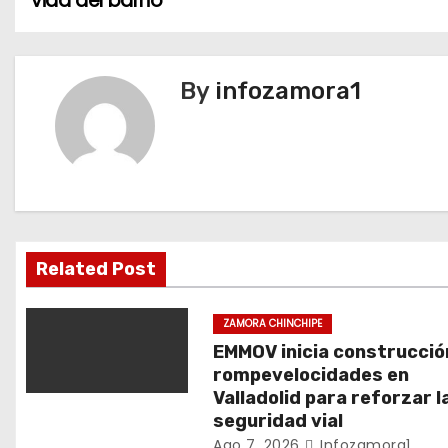
vida del barrio
v
e
By
infozamora1
g
a
c
i
Related Post
ó
n
ZAMORA CHINCHIPE
EMMOV inicia construcció
d
rompevelocidades en
Valladolid para reforzar l
e
seguridad vial
Ago 7, 2026
Infozamora1