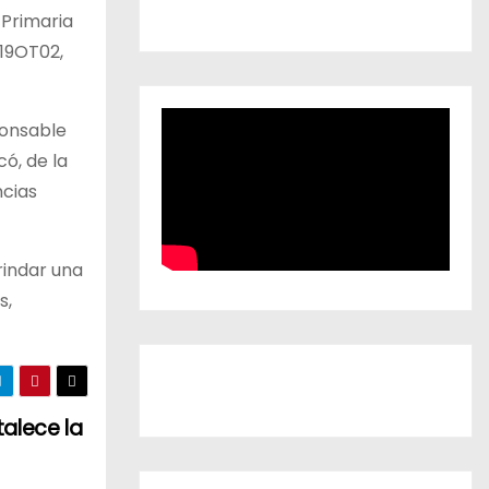
 Primaria
 19OT02,
ponsable
ó, de la
ncias
rindar una
s,
alece la