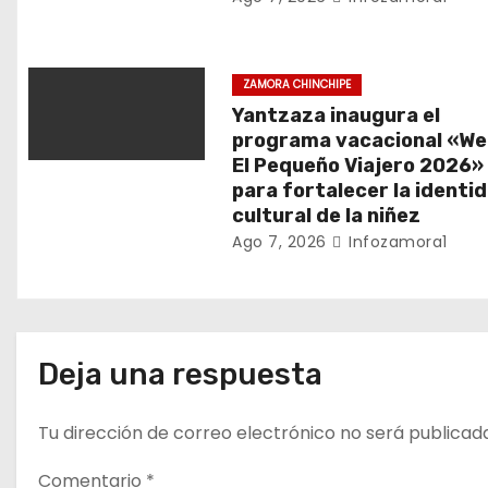
e
n
ZAMORA CHINCHIPE
t
Yantzaza inaugura el
r
programa vacacional «We
El Pequeño Viajero 2026»
a
para fortalecer la identi
cultural de la niñez
d
Ago 7, 2026
Infozamora1
a
s
Deja una respuesta
Tu dirección de correo electrónico no será publicad
Comentario
*