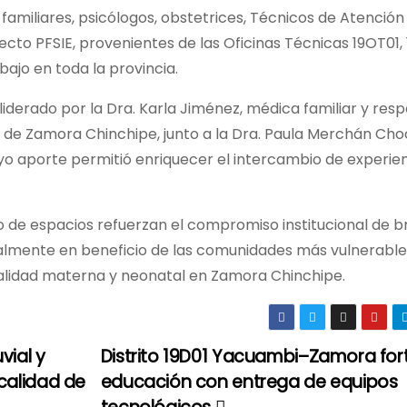
familiares, psicólogos, obstetrices, Técnicos de Atención
ecto PFSIE, provenientes de las Oficinas Técnicas 19OT01,
bajo en toda la provincia.
s liderado por la Dra. Karla Jiménez, médica familiar y res
al de Zamora Chinchipe, junto a la Dra. Paula Merchán Choc
uyo aporte permitió enriquecer el intercambio de experie
po de espacios refuerzan el compromiso institucional de b
cialmente en beneficio de las comunidades más vulnerable
talidad materna y neonatal en Zamora Chinchipe.
vial y
Distrito 19D01 Yacuambi–Zamora fort
calidad de
educación con entrega de equipos