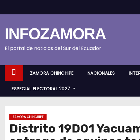
S
k
i
INFOZAMORA
p
t
o
El portal de noticias del Sur del Ecuador
c
o
ZAMORA CHINCHIPE
NACIONALES
INTE
n
t
ESPECIAL ELECTORAL 2027
e
n
t
ZAMORA CHINCHIPE
Distrito 19D01 Yacua