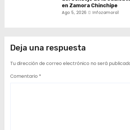
a
en Zamora Chinchipe
Ago 5, 2026
Infozamora1
d
a
s
Deja una respuesta
Tu dirección de correo electrónico no será publicad
Comentario
*