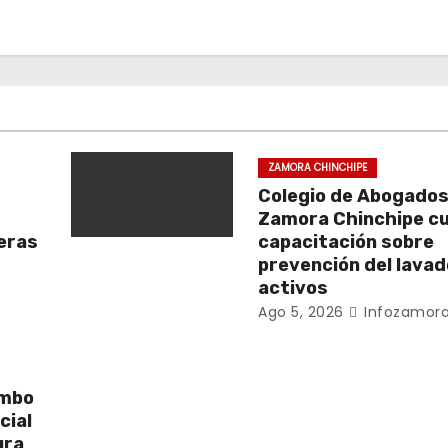
ZAMORA CHINCHIPE
Colegio de Abogados
Zamora Chinchipe c
beras
capacitación sobre
prevención del lavad
activos
Ago 5, 2026
Infozamora
umbo
cial
ura