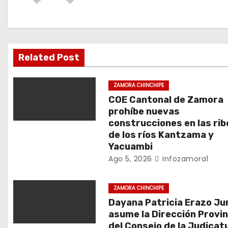
a
c
i
Related Post
ó
n
ZAMORA CHINCHIPE
COE Cantonal de Zamora
d
prohíbe nuevas
construcciones en las ri
e
de los ríos Kantzama y
Yacuambi
e
Ago 5, 2026
Infozamora1
n
ZAMORA CHINCHIPE
t
Dayana Patricia Erazo J
r
asume la Dirección Provin
del Consejo de la Judicat