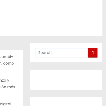
acuambi–
ón, como
nza y
ción más
digital