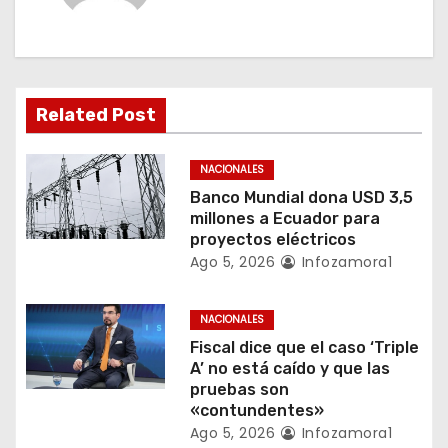
i
ó
n
Related Post
d
e
NACIONALES
Banco Mundial dona USD 3,5
e
millones a Ecuador para
proyectos eléctricos
n
Ago 5, 2026
Infozamora1
t
NACIONALES
r
Fiscal dice que el caso ‘Triple
A’ no está caído y que las
a
pruebas son
«contundentes»
d
Ago 5, 2026
Infozamora1