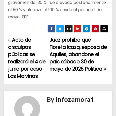
gravamen del 30 %, fue elevada posteriormente
al 50 % y alcanzó el 100 % desde el pasado 1 de
mayo.
EFE
Acto de
Juez prohíbe que
N
disculpas
Fiorella Icaza, esposa de
a
públicas se
Aquiles, abandone el
realizará el 4 de
país sábado 30 de
v
junio por caso
mayo de 2026 Política
e
Las Malvinas
g
a
By
infozamora1
c