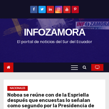
S
k
i
p
INFOZAMORA
t
o
El portal de noticias del Sur del Ecuador
c
o
n
t
e
n
t
NACIONALES
Noboa se reúne con de la Espriella
después que encuestas lo señalan
como segundo por la Presidencia de