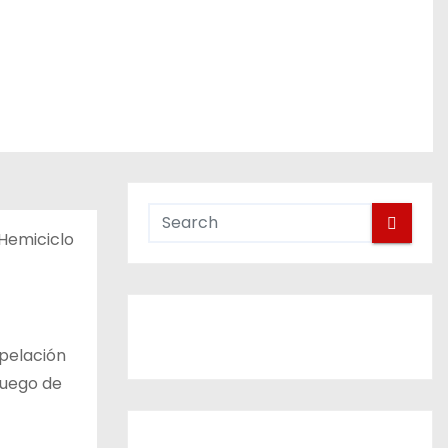
 Hemiciclo
apelación
luego de