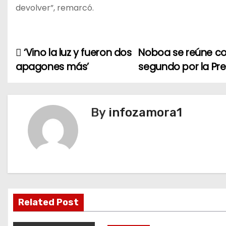
devolver”, remarcó.
‘Vino la luz y fueron dos
Noboa se reúne co
N
apagones más’
segundo por la Pr
a
v
By
infozamora1
e
g
a
c
i
Related Post