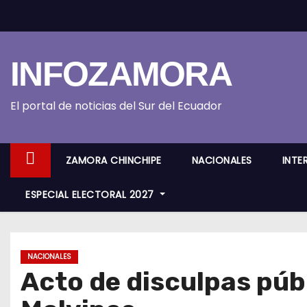
S
k
i
INFOZAMORA
p
t
o
El portal de noticias del Sur del Ecuador
c
o
ZAMORA CHINCHIPE
NACIONALES
INTE
n
t
ESPECIAL ELECTORAL 2027
e
n
t
NACIONALES
Acto de disculpas públ