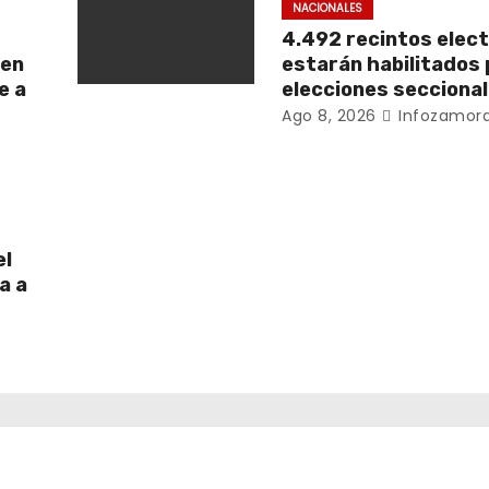
NACIONALES
4.492 recintos elec
 en
estarán habilitados 
e a
elecciones secciona
Ago 8, 2026
Infozamora
el
a a