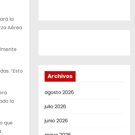
ará la
erza Aérea
ealmente
das. “Esto
Archivos
agosto 2026
era
ado la
julio 2026
junio 2026
lo que
a
mayo 2026