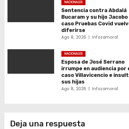
ó
NACIONALES
n
Sentencia contra Abdalá
Bucaram y su hijo Jacobo
d
caso Pruebas Covid vuelv
diferirse
e
Ago 8, 2026
Infozamora1
e
NACIONALES
n
Esposa de José Serrano
irrumpe en audiencia por 
t
caso Villavicencio e insult
sus hijas
r
Ago 8, 2026
Infozamora1
a
d
a
Deja una respuesta