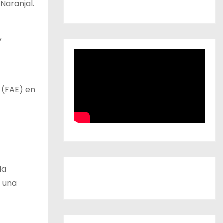
Naranjal.
y
 (FAE) en
la
ó una