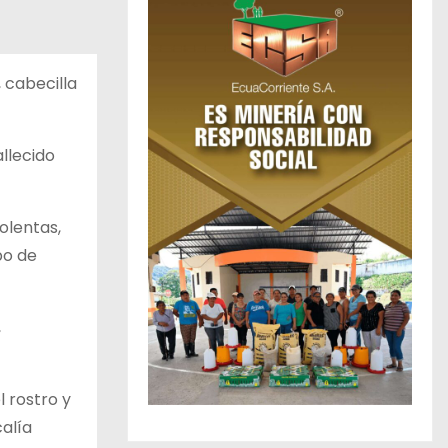
, cabecilla
allecido
olentas,
po de
,
 rostro y
alía