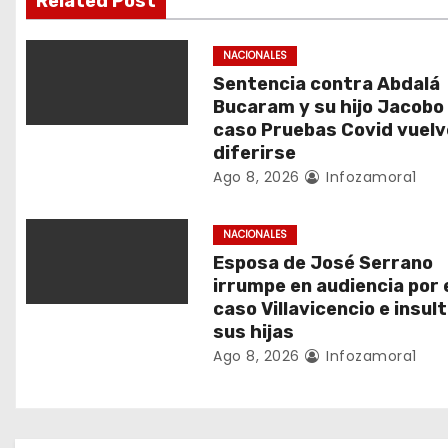
Related Post
ó
n
NACIONALES
Sentencia contra Abdalá
d
Bucaram y su hijo Jacobo
caso Pruebas Covid vuelv
e
diferirse
Ago 8, 2026
Infozamora1
e
n
NACIONALES
Esposa de José Serrano
t
irrumpe en audiencia por 
r
caso Villavicencio e insult
sus hijas
a
Ago 8, 2026
Infozamora1
d
a