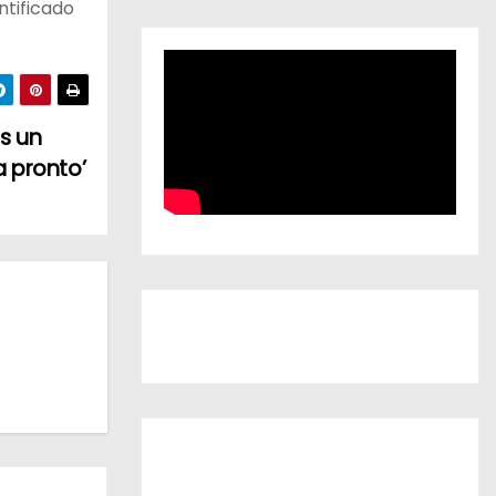
ntificado
Es un
a pronto’