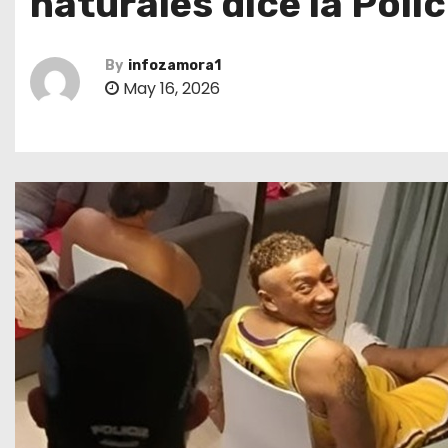
naturales dice la Polic
By
infozamora1
May 16, 2026