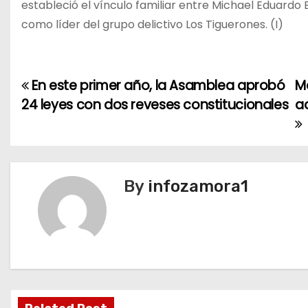
estableció el vínculo familiar entre Michael Eduardo Ba
como líder del grupo delictivo Los Tiguerones. (I)
En este primer año, la Asamblea aprobó
Ma
N
24 leyes con dos reveses constitucionales
a
a
v
e
By
infozamora1
g
a
c
i