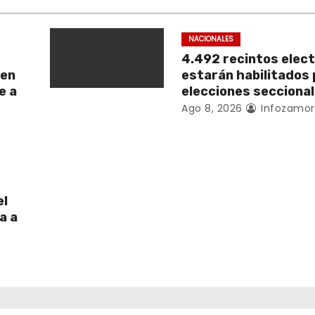
NACIONALES
4.492 recintos elec
 en
estarán habilitados 
e a
elecciones secciona
Ago 8, 2026
Infozamor
el
a a