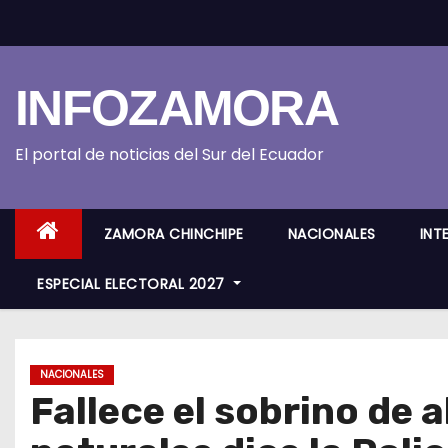
S
k
i
INFOZAMORA
p
t
o
El portal de noticias del Sur del Ecuador
c
o
ZAMORA CHINCHIPE
NACIONALES
INT
n
t
ESPECIAL ELECTORAL 2027
e
n
t
NACIONALES
Fallece el sobrino de 