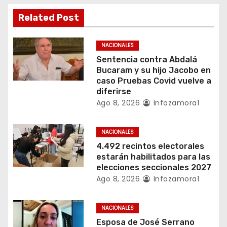
n
Related Post
d
e
NACIONALES
Sentencia contra Abdalá
e
Bucaram y su hijo Jacobo en
caso Pruebas Covid vuelve a
n
diferirse
Ago 8, 2026
Infozamora1
t
r
NACIONALES
4.492 recintos electorales
a
estarán habilitados para las
elecciones seccionales 2027
d
Ago 8, 2026
Infozamora1
a
NACIONALES
s
Esposa de José Serrano