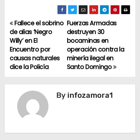
Fallece el sobrino
Fuerzas Armadas
N
de alias ‘Negro
destruyen 30
a
Willy’ en El
bocaminas en
Encuentro por
operación contra la
v
causas naturales
minería ilegal en
e
dice la Policía
Santo Domingo
g
a
By
infozamora1
c
i
ó