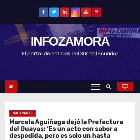
S
k
i
p
INFOZAMORA
t
o
El portal de noticias del Sur del Ecuador
c
o
n
t
e
n
t
NACIONALES
Marcela Aguiñaga dejó la Prefectura
del Guayas: ‘Es un acto con sabor a
despedida, pero es solo un hasta