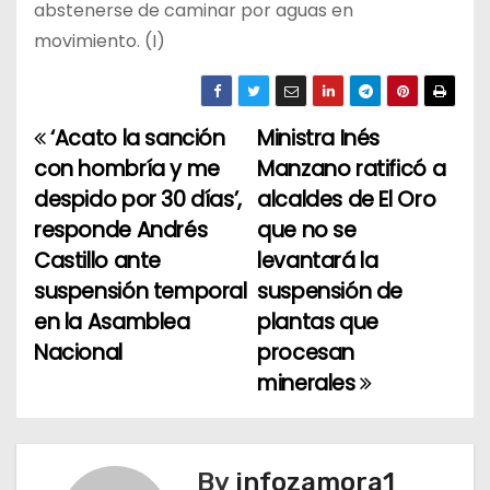
abstenerse de caminar por aguas en
movimiento. (I)
‘Acato la sanción
Ministra Inés
N
con hombría y me
Manzano ratificó a
a
despido por 30 días’,
alcaldes de El Oro
responde Andrés
que no se
v
Castillo ante
levantará la
e
suspensión temporal
suspensión de
en la Asamblea
plantas que
g
Nacional
procesan
a
minerales
c
i
By
infozamora1