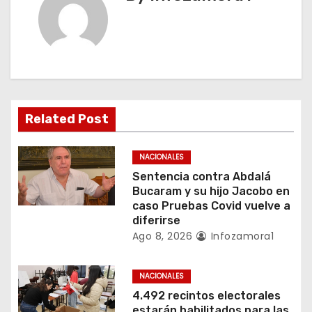
ó
n
d
e
Related Post
e
n
NACIONALES
Sentencia contra Abdalá
t
Bucaram y su hijo Jacobo en
caso Pruebas Covid vuelve a
r
diferirse
Ago 8, 2026
Infozamora1
a
d
NACIONALES
4.492 recintos electorales
a
estarán habilitados para las