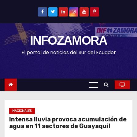
S
k
i
p
INFOZAMORA
t
o
El portal de noticias del Sur del Ecuador
c
o
n
t
e
n
t
NACIONALES
Intensa lluvia provoca acumulación de
agua en 11 sectores de Guayaquil