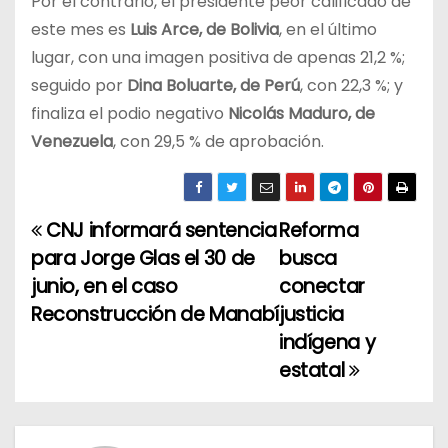
Por el contrario, el presidente peor calificado de
este mes es
Luis Arce, de Bolivia
, en el último
lugar, con una imagen positiva de apenas 21,2 %;
seguido por
Dina Boluarte, de Perú
, con 22,3 %; y
finaliza el podio negativo
Nicolás Maduro, de
Venezuela
, con 29,5 % de aprobación.
CNJ informará sentencia
Reforma
N
para Jorge Glas el 30 de
busca
a
junio, en el caso
conectar
Reconstrucción de Manabí
justicia
v
indígena y
e
estatal
g
a