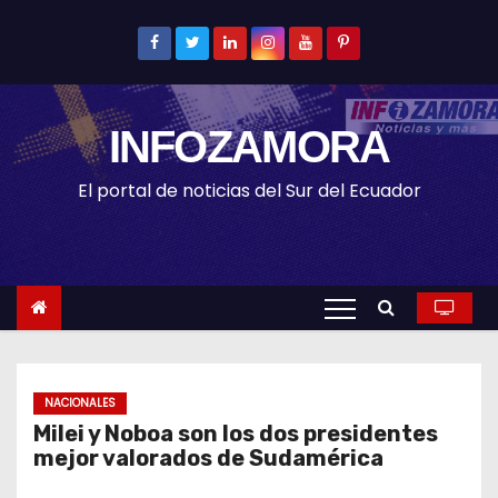
S
k
i
p
INFOZAMORA
t
o
El portal de noticias del Sur del Ecuador
c
o
n
t
e
n
t
NACIONALES
Milei y Noboa son los dos presidentes
mejor valorados de Sudamérica