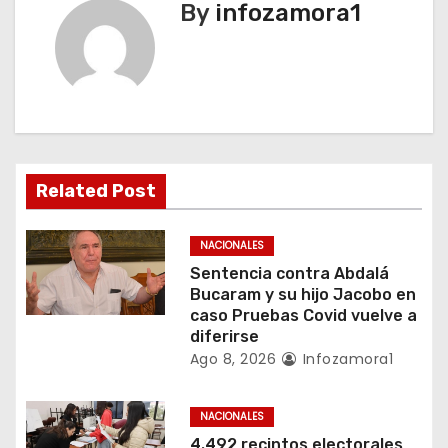
By
infozamora1
c
i
ó
n
Related Post
d
e
NACIONALES
Sentencia contra Abdalá
e
Bucaram y su hijo Jacobo en
caso Pruebas Covid vuelve a
n
diferirse
Ago 8, 2026
Infozamora1
t
r
NACIONALES
4.492 recintos electorales