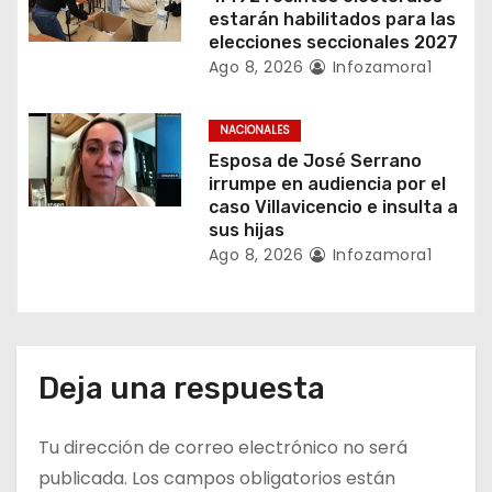
a
estarán habilitados para las
elecciones seccionales 2027
d
Ago 8, 2026
Infozamora1
a
NACIONALES
s
Esposa de José Serrano
irrumpe en audiencia por el
caso Villavicencio e insulta a
sus hijas
Ago 8, 2026
Infozamora1
Deja una respuesta
Tu dirección de correo electrónico no será
publicada.
Los campos obligatorios están