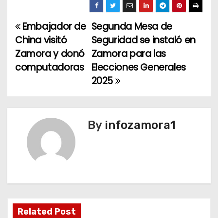
Embajador de
Segunda Mesa de
N
China visitó
Seguridad se instaló en
a
Zamora y donó
Zamora para las
computadoras
Elecciones Generales
v
2025
e
g
By
infozamora1
a
c
i
ó
n
Related Post