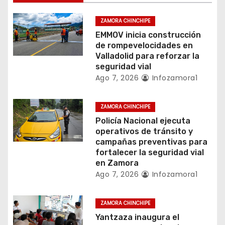
d
ZAMORA CHINCHIPE
e
EMMOV inicia construcción
de rompevelocidades en
e
Valladolid para reforzar la
seguridad vial
n
Ago 7, 2026
Infozamora1
t
ZAMORA CHINCHIPE
r
Policía Nacional ejecuta
operativos de tránsito y
a
campañas preventivas para
fortalecer la seguridad vial
d
en Zamora
Ago 7, 2026
Infozamora1
a
s
ZAMORA CHINCHIPE
Yantzaza inaugura el