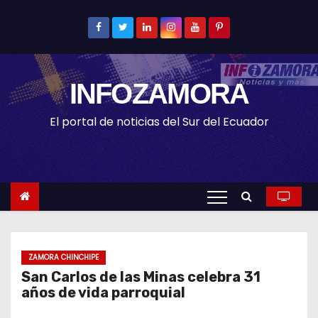
S
k
i
p
INFOZAMORA
t
o
El portal de noticias del Sur del Ecuador
c
o
n
t
e
n
t
ZAMORA CHINCHIPE
San Carlos de las Minas celebra 31
años de vida parroquial