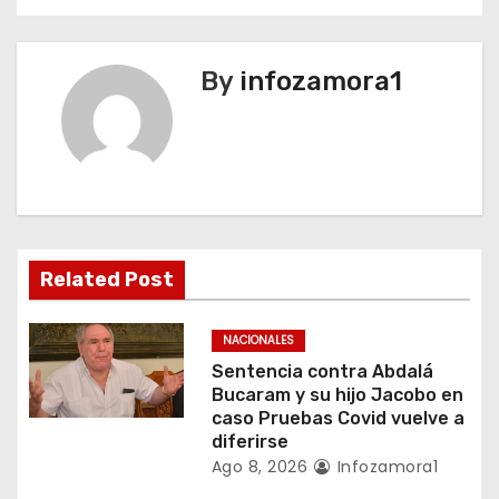
e
g
By
infozamora1
a
c
i
ó
n
Related Post
d
NACIONALES
e
Sentencia contra Abdalá
Bucaram y su hijo Jacobo en
e
caso Pruebas Covid vuelve a
diferirse
n
Ago 8, 2026
Infozamora1