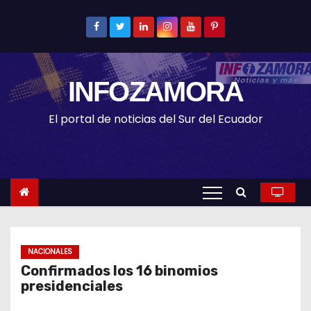
S
k
i
p
INFOZAMORA
t
o
El portal de noticias del Sur del Ecuador
c
o
n
t
e
n
t
NACIONALES
Confirmados los 16 binomios
presidenciales