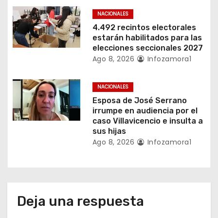
t
NACIONALES
r
4.492 recintos electorales
estarán habilitados para las
a
elecciones seccionales 2027
Ago 8, 2026
Infozamora1
d
a
NACIONALES
Esposa de José Serrano
s
irrumpe en audiencia por el
caso Villavicencio e insulta a
sus hijas
Ago 8, 2026
Infozamora1
Deja una respuesta