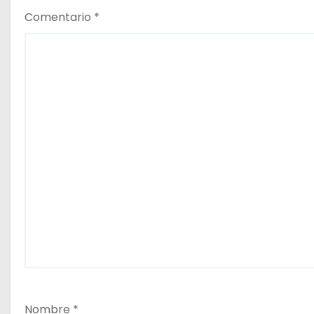
s
Comentario
*
Nombre
*