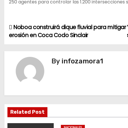
250 agentes para controlar las 1.200 intersecciones
Noboa construirá dique fluvial para mitigar
N
erosión en Coca Codo Sinclair
a
v
By
infozamora1
e
g
a
c
i
Related Post
ó
NACIONALES