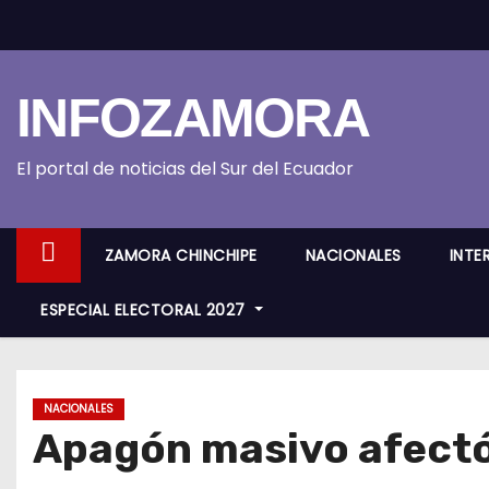
S
k
i
INFOZAMORA
p
t
o
El portal de noticias del Sur del Ecuador
c
o
ZAMORA CHINCHIPE
NACIONALES
INTE
n
t
ESPECIAL ELECTORAL 2027
e
n
t
NACIONALES
Apagón masivo afectó 