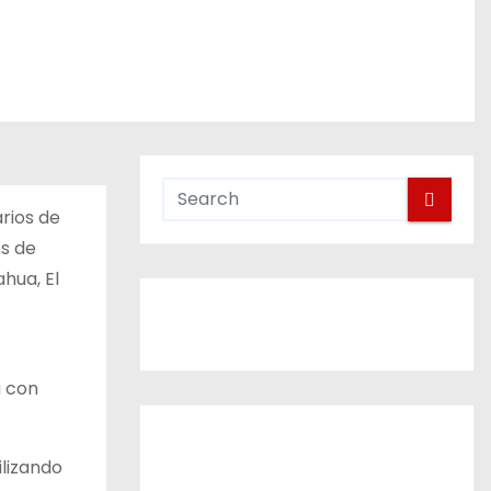
rios de
es de
hua, El
a con
ilizando