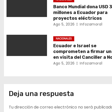
n
Banco Mundial dona USD 3
millones a Ecuador para
d
proyectos eléctricos
Ago 5, 2026
Infozamora1
e
e
NACIONALES
Ecuador e Israel se
n
comprometen a firmar un
en visita del Canciller a 
t
Ago 5, 2026
Infozamora1
r
a
d
Deja una respuesta
a
Tu dirección de correo electrónico no será publicad