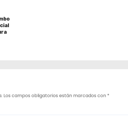
umbo
cial
ura
a.
Los campos obligatorios están marcados con
*