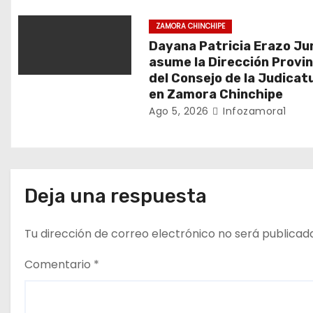
n
ZAMORA CHINCHIPE
Dayana Patricia Erazo J
t
asume la Dirección Provin
del Consejo de la Judicat
r
en Zamora Chinchipe
a
Ago 5, 2026
Infozamora1
d
a
Deja una respuesta
s
Tu dirección de correo electrónico no será publicad
Comentario
*