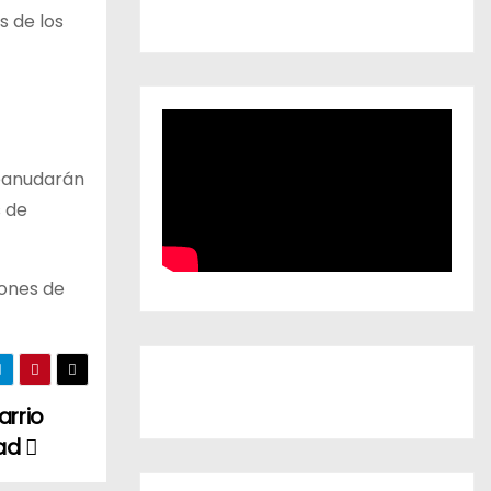
s de los
reanudarán
s de
iones de
arrio
dad