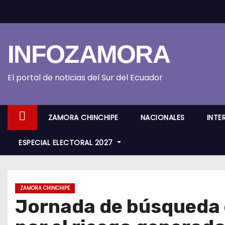
S
k
i
INFOZAMORA
p
t
o
El portal de noticias del Sur del Ecuador
c
o
ZAMORA CHINCHIPE
NACIONALES
INTE
n
t
ESPECIAL ELECTORAL 2027
e
n
t
ZAMORA CHINCHIPE
Jornada de búsqueda