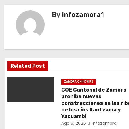
v
By
infozamora1
e
g
a
c
i
Related Post
ó
ZAMORA CHINCHIPE
n
COE Cantonal de Zamora
prohíbe nuevas
d
construcciones en las ri
de los ríos Kantzama y
e
Yacuambi
Ago 5, 2026
Infozamora1
e