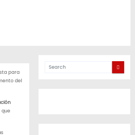
sta para
emento del
ción
s que
ás