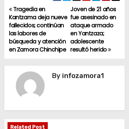
Tragedia en
Joven de 21 años
N
Kantzama deja nueve
fue asesinado en
a
fallecidos; continúan
ataque armado
las labores de
en Yantzaza;
v
búsqueda y atención
adolescente
e
en Zamora Chinchipe
resultó herido
g
a
By
infozamora1
c
i
ó
n
Related Post