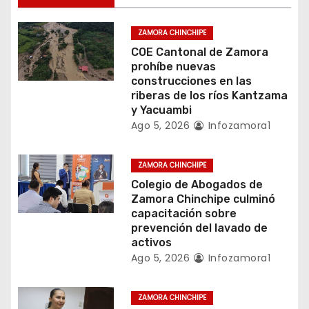
d
e
ZAMORA CHINCHIPE
COE Cantonal de Zamora
e
prohíbe nuevas
construcciones en las
n
riberas de los ríos Kantzama
y Yacuambi
t
Ago 5, 2026
Infozamora1
r
ZAMORA CHINCHIPE
a
Colegio de Abogados de
Zamora Chinchipe culminó
d
capacitación sobre
prevención del lavado de
a
activos
Ago 5, 2026
Infozamora1
s
ZAMORA CHINCHIPE