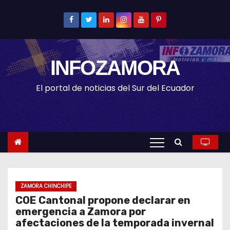
S
k
i
p
INFOZAMORA
t
o
El portal de noticias del Sur del Ecuador
c
o
n
t
e
n
t
ZAMORA CHINCHIPE
COE Cantonal propone declarar en
emergencia a Zamora por
afectaciones de la temporada invernal