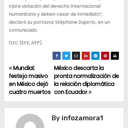
clara violación del derecho internacional
humanitario y deben cesar de inmediato”,
declaró su portavoz Stéphane Dujarric, en un
comunicado.
DZC (EFE, AFP)
Mundial:
México descarta la
N
festejo masivo
pronta normalización de
a
en México dejó
la relación diplomática
cuatro muertos
con Ecuador
v
e
g
By
infozamora1