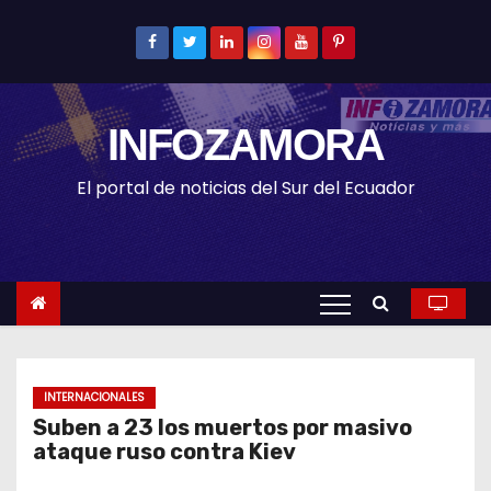
S
k
i
p
INFOZAMORA
t
o
El portal de noticias del Sur del Ecuador
c
o
n
t
e
n
t
INTERNACIONALES
Suben a 23 los muertos por masivo
ataque ruso contra Kiev