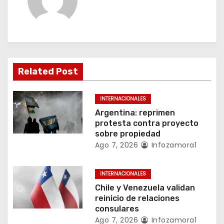
a
c
i
ó
Related Post
n
INTERNACIONALES
d
Argentina: reprimen
protesta contra proyecto
e
sobre propiedad
Ago 7, 2026
Infozamora1
e
n
INTERNACIONALES
Chile y Venezuela validan
t
reinicio de relaciones
consulares
r
Ago 7, 2026
Infozamora1