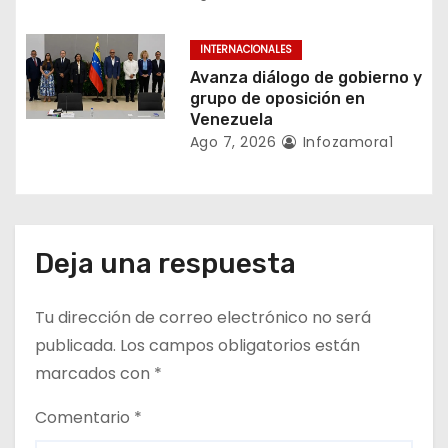
a
INTERNACIONALES
d
Avanza diálogo de gobierno y
a
grupo de oposición en
Venezuela
s
Ago 7, 2026
Infozamora1
Deja una respuesta
Tu dirección de correo electrónico no será
publicada.
Los campos obligatorios están
marcados con
*
Comentario
*