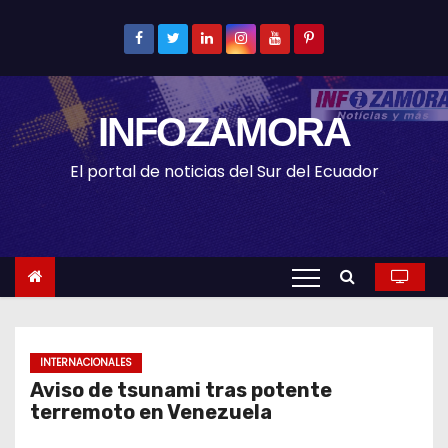
S
k
i
p
INFOZAMORA
t
o
El portal de noticias del Sur del Ecuador
c
o
n
t
e
n
t
INTERNACIONALES
Aviso de tsunami tras potente
terremoto en Venezuela