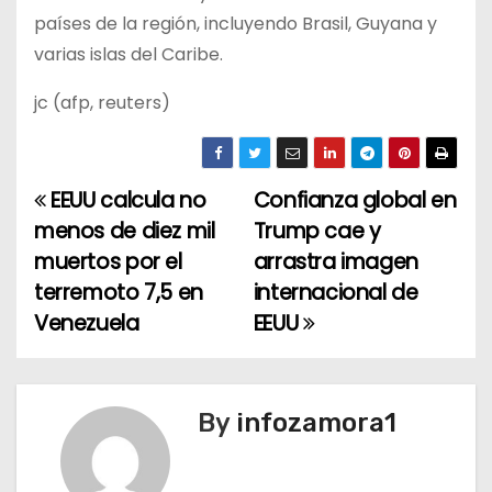
países de la región, incluyendo Brasil, Guyana y
varias islas del Caribe.
jc (afp, reuters)
EEUU calcula no
Confianza global en
N
menos de diez mil
Trump cae y
a
muertos por el
arrastra imagen
terremoto 7,5 en
internacional de
v
Venezuela
EEUU
e
g
By
infozamora1
a
c