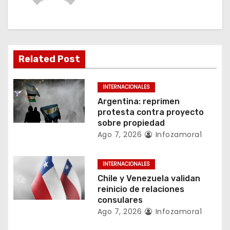
i
ó
n
Related Post
d
INTERNACIONALES
e
Argentina: reprimen
protesta contra proyecto
e
sobre propiedad
Ago 7, 2026
Infozamora1
n
t
INTERNACIONALES
Chile y Venezuela validan
r
reinicio de relaciones
consulares
a
Ago 7, 2026
Infozamora1