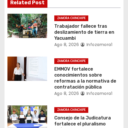
Related Post
d
e
ZAMORA CHINCHIPE
Trabajador fallece tras
e
deslizamiento de tierra en
Yacuambi
n
Ago 8, 2026
Infozamora1
t
ZAMORA CHINCHIPE
r
EMMOV fortalece
conocimientos sobre
a
reformas a la normativa de
contratación pública
d
Ago 8, 2026
Infozamora1
a
ZAMORA CHINCHIPE
s
Consejo de la Judicatura
fortalece el pluralismo