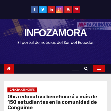
S
k
i
p
INFOZAMORA
t
o
El portal de noticias del Sur del Ecuador
c
o
n
t
e
n
t
ZAMORA CHINCHIPE
Obra educativa beneficiará a más de
150 estudiantes en la comunidad de
Conguime