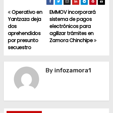
Operativo en
EMMOV incorporará
N
Yantzaza deja
sistema de pagos
a
dos
electrónicos para
aprehendidos
agilizar trámites en
v
por presunto
Zamora Chinchipe
e
secuestro
g
a
By
infozamora1
c
i
ó
n