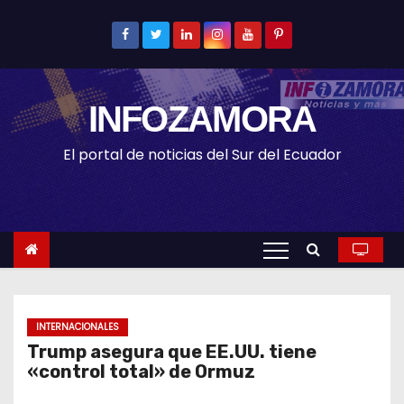
S
k
i
p
INFOZAMORA
t
o
El portal de noticias del Sur del Ecuador
c
o
n
t
e
n
t
INTERNACIONALES
Trump asegura que EE.UU. tiene
«control total» de Ormuz