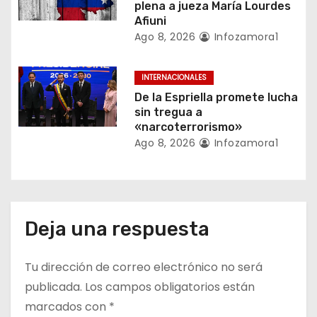
plena a jueza María Lourdes
Afiuni
r
Ago 8, 2026
Infozamora1
a
INTERNACIONALES
d
De la Espriella promete lucha
a
sin tregua a
«narcoterrorismo»
s
Ago 8, 2026
Infozamora1
Deja una respuesta
Tu dirección de correo electrónico no será
publicada.
Los campos obligatorios están
marcados con
*