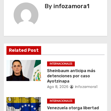
g
By
infozamora1
a
c
i
ó
Related Post
n
INTERNACIONALES
d
Sheinbaum anticipa más
detenciones por caso
e
Ayotzinapa
Ago 8, 2026
Infozamora1
e
n
INTERNACIONALES
Venezuela otorga libertad
t