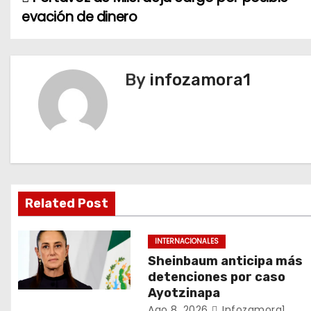
N
evación de dinero
a
v
By
infozamora1
e
g
a
c
i
Related Post
ó
INTERNACIONALES
n
Sheinbaum anticipa más
detenciones por caso
d
Ayotzinapa
Ago 8, 2026
Infozamora1