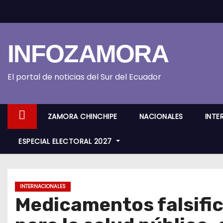
S
k
i
INFOZAMORA
p
t
o
El portal de noticias del Sur del Ecuador
c
o
ZAMORA CHINCHIPE
NACIONALES
INTE
n
t
ESPECIAL ELECTORAL 2027
e
n
t
INTERNACIONALES
Medicamentos falsifi