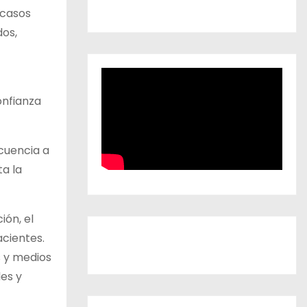
 casos
dos,
onfianza
cuencia a
a la
ión, el
cientes.
 y medios
es y