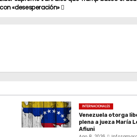
con «desesperación»
INTERNACIONALES
Venezuela otorga li
plena a jueza María 
Afiuni
Ago 8, 2026
Infozamora