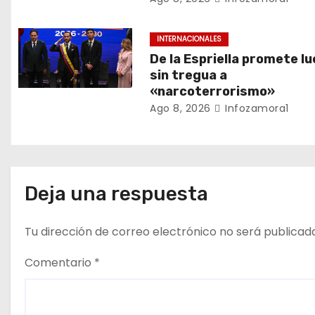
e
e
INTERNACIONALES
De la Espriella promete l
n
sin tregua a
«narcoterrorismo»
t
Ago 8, 2026
Infozamora1
r
a
d
Deja una respuesta
a
Tu dirección de correo electrónico no será publicad
s
Comentario
*