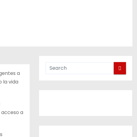
rgentes a
 la vida
a
l acceso a
es