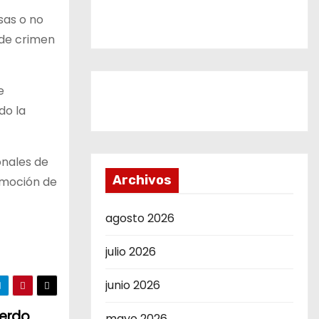
sas o no
 de crimen
e
do la
onales de
Archivos
romoción de
agosto 2026
julio 2026
junio 2026
uerdo
mayo 2026