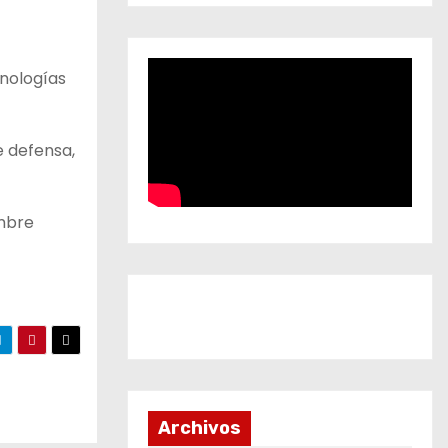
cnologías
e defensa,
embre
Archivos