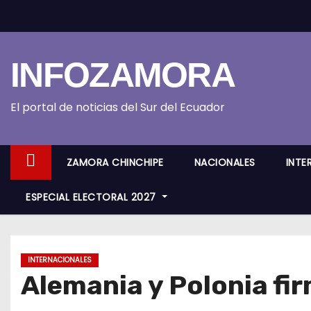
S
k
i
INFOZAMORA
p
t
o
El portal de noticias del Sur del Ecuador
c
o
ZAMORA CHINCHIPE
NACIONALES
INTE
n
t
ESPECIAL ELECTORAL 2027
e
n
t
INTERNACIONALES
Alemania y Polonia fi