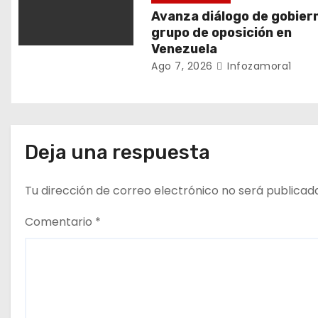
Avanza diálogo de gobier
n
grupo de oposición en
Venezuela
t
Ago 7, 2026
Infozamora1
r
a
d
Deja una respuesta
a
Tu dirección de correo electrónico no será publicad
s
Comentario
*