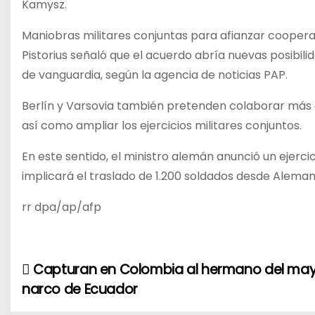
Kamysz.
Maniobras militares conjuntas para afianzar cooper
Pistorius señaló que el acuerdo abría nuevas posibi
de vanguardia, según la agencia de noticias PAP.
Berlín y Varsovia también pretenden colaborar más e
así como ampliar los ejercicios militares conjuntos.
En este sentido, el ministro alemán anunció un ejer
implicará el traslado de 1.200 soldados desde Alemani
rr dpa/ap/afp
Capturan en Colombia al hermano del ma
N
narco de Ecuador
a