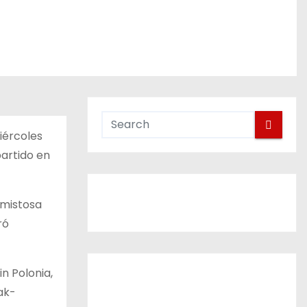
iércoles
artido en
Amistosa
ró
n Polonia,
ak-