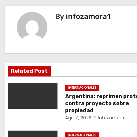
v
By
infozamora1
e
g
a
c
i
Related Post
ó
INTERNACIONALES
n
Argentina: reprimen prot
contra proyecto sobre
d
propiedad
Ago 7, 2026
Infozamora1
e
e
INTERNACIONALES