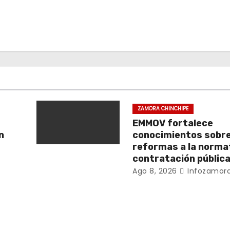
ZAMORA CHINCHIPE
EMMOV fortalece
n
conocimientos sobr
reformas a la norma
contratación públic
Ago 8, 2026
Infozamora