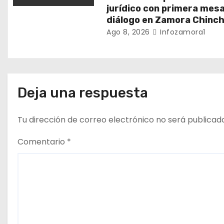
t
jurídico con primera mes
diálogo en Zamora Chinch
r
Ago 8, 2026
Infozamora1
a
d
a
Deja una respuesta
s
Tu dirección de correo electrónico no será publicad
Comentario
*