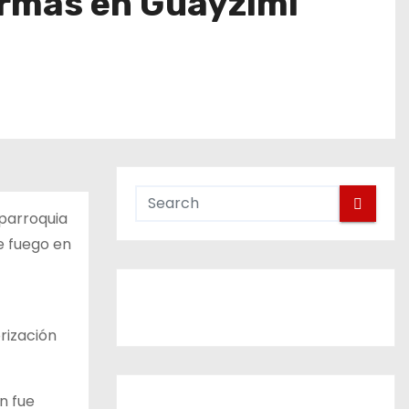
armas en Guayzimi
 parroquia
e fuego en
rización
n fue