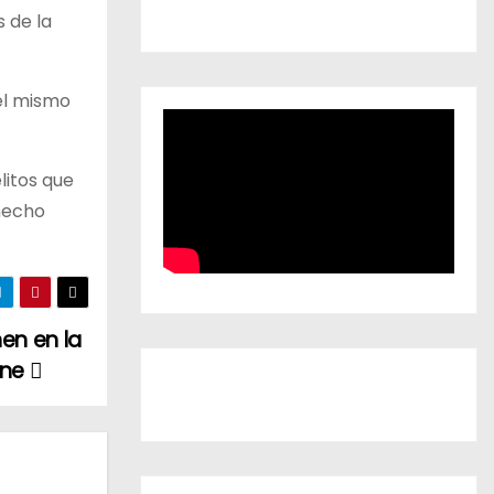
 de la
del mismo
litos que
 hecho
nen en la
sne