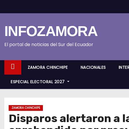
S
k
i
INFOZAMORA
p
t
o
El portal de noticias del Sur del Ecuador
c
o
ZAMORA CHINCHIPE
NACIONALES
INTE
n
t
ESPECIAL ELECTORAL 2027
e
n
t
ZAMORA CHINCHIPE
Disparos alertaron a 