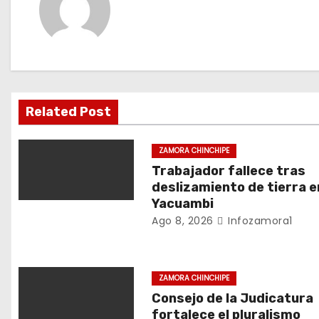
g
a
c
i
Related Post
ó
ZAMORA CHINCHIPE
n
Trabajador fallece tras
deslizamiento de tierra e
d
Yacuambi
Ago 8, 2026
Infozamora1
e
e
ZAMORA CHINCHIPE
n
Consejo de la Judicatura
fortalece el pluralismo