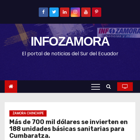
S
k
i
p
INFOZAMORA
t
o
El portal de noticias del Sur del Ecuador
c
o
n
t
e
n
t
ZAMORA CHINCHIPE
Más de 700 mil dólares se invierten en
188 unidades básicas sanitarias para
Cumbaratza.