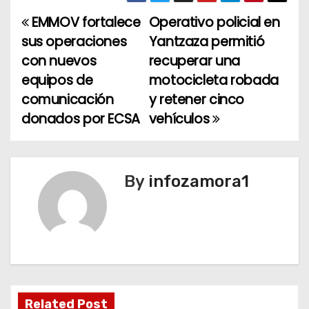
EMMOV fortalece
Operativo policial en
N
sus operaciones
Yantzaza permitió
a
con nuevos
recuperar una
equipos de
motocicleta robada
v
comunicación
y retener cinco
e
donados por ECSA
vehículos
g
a
By
infozamora1
c
i
ó
n
Related Post