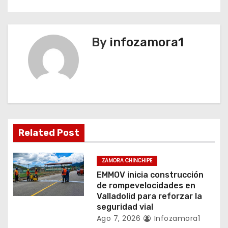
a
c
By
infozamora1
i
ó
n
d
Related Post
e
ZAMORA CHINCHIPE
e
EMMOV inicia construcción
de rompevelocidades en
n
Valladolid para reforzar la
seguridad vial
t
Ago 7, 2026
Infozamora1