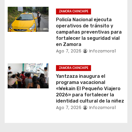
r
ZAMORA CHINCHIPE
a
Policía Nacional ejecuta
operativos de tránsito y
d
campañas preventivas para
fortalecer la seguridad vial
a
en Zamora
s
Ago 7, 2026
Infozamora1
ZAMORA CHINCHIPE
Yantzaza inaugura el
programa vacacional
«Wekain El Pequeño Viajero
2026» para fortalecer la
identidad cultural de la niñez
Ago 7, 2026
Infozamora1