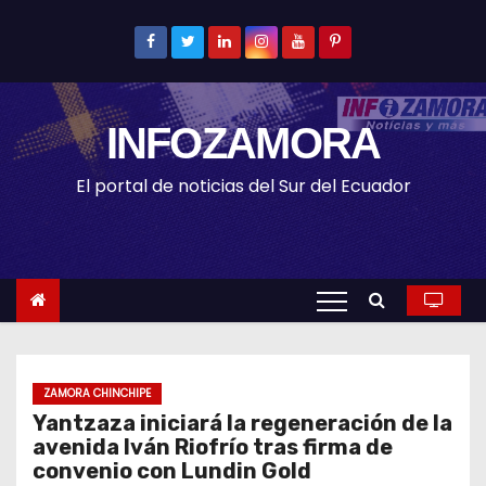
S
k
i
p
INFOZAMORA
t
o
El portal de noticias del Sur del Ecuador
c
o
n
t
e
n
t
ZAMORA CHINCHIPE
Yantzaza iniciará la regeneración de la
avenida Iván Riofrío tras firma de
convenio con Lundin Gold