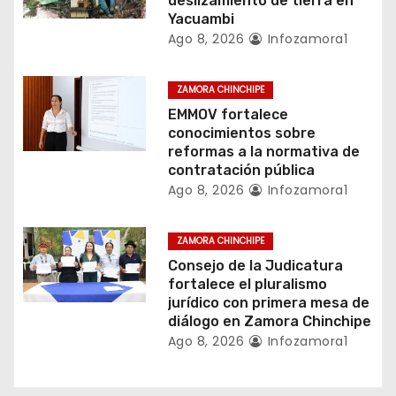
deslizamiento de tierra en
Yacuambi
n
Ago 8, 2026
Infozamora1
t
ZAMORA CHINCHIPE
r
EMMOV fortalece
conocimientos sobre
a
reformas a la normativa de
contratación pública
d
Ago 8, 2026
Infozamora1
a
ZAMORA CHINCHIPE
s
Consejo de la Judicatura
fortalece el pluralismo
jurídico con primera mesa de
diálogo en Zamora Chinchipe
Ago 8, 2026
Infozamora1