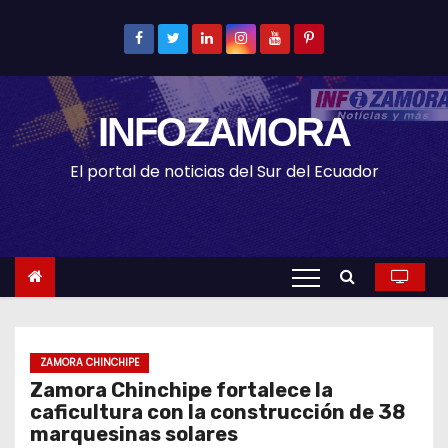
S
k
i
p
INFOZAMORA
t
o
El portal de noticias del Sur del Ecuador
c
o
n
t
e
n
t
ZAMORA CHINCHIPE
Zamora Chinchipe fortalece la
caficultura con la construcción de 38
marquesinas solares