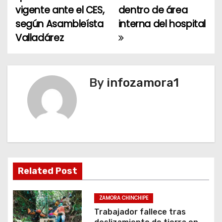
vigente ante el CES,
dentro de área
v
según Asambleísta
interna del hospital
e
Valladárez
g
a
By
infozamora1
c
i
ó
n
Related Post
d
e
ZAMORA CHINCHIPE
Trabajador fallece tras
e