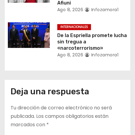
t
Afiuni
Ago 8, 2026
Infozamora1
r
a
INTERNACIONALES
De la Espriella promete lucha
d
sin tregua a
«narcoterrorismo»
a
Ago 8, 2026
Infozamora1
s
Deja una respuesta
Tu dirección de correo electrónico no será
publicada.
Los campos obligatorios están
marcados con
*