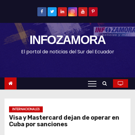
S
k
i
p
INFOZAMORA
t
o
El portal de noticias del Sur del Ecuador
c
o
n
t
e
n
t
INTERNACIONALES
Visa y Mastercard dejan de operar en
Cuba por sanciones