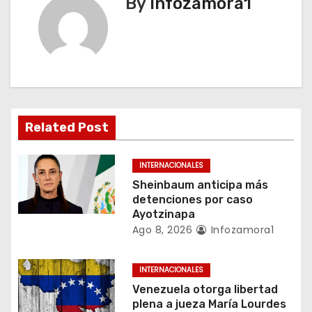
By
infozamora1
g
a
c
i
Related Post
ó
n
INTERNACIONALES
Sheinbaum anticipa más
d
detenciones por caso
Ayotzinapa
e
Ago 8, 2026
Infozamora1
e
INTERNACIONALES
n
Venezuela otorga libertad
plena a jueza María Lourdes