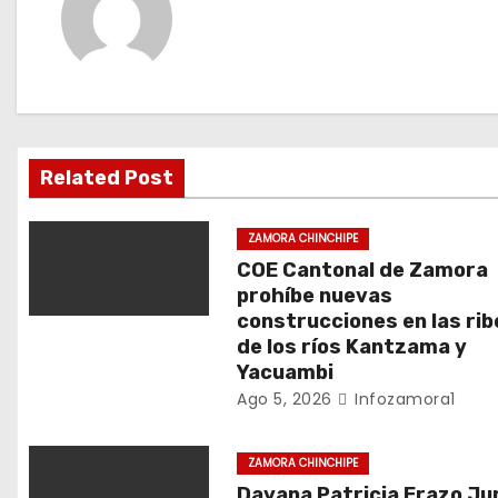
g
a
c
i
Related Post
ó
n
ZAMORA CHINCHIPE
COE Cantonal de Zamora
d
prohíbe nuevas
construcciones en las ri
e
de los ríos Kantzama y
Yacuambi
e
Ago 5, 2026
Infozamora1
n
ZAMORA CHINCHIPE
t
Dayana Patricia Erazo J