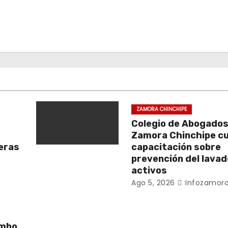
ZAMORA CHINCHIPE
Colegio de Abogados
Zamora Chinchipe c
beras
capacitación sobre
prevención del lavad
activos
Ago 5, 2026
Infozamora
umbo