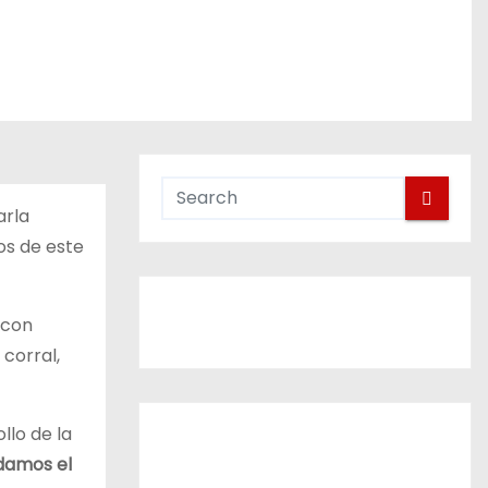
arla
os de este
 con
corral,
llo de la
damos el