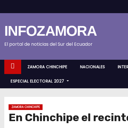
S
k
i
INFOZAMORA
p
t
o
El portal de noticias del Sur del Ecuador
c
o
ZAMORA CHINCHIPE
NACIONALES
INTE
n
t
ESPECIAL ELECTORAL 2027
e
n
t
ZAMORA CHINCHIPE
En Chinchipe el recint