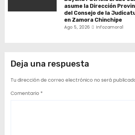
r
asume la Dirección Provin
del Consejo de la Judicat
a
en Zamora Chinchipe
Ago 5, 2026
Infozamora1
d
a
s
Deja una respuesta
Tu dirección de correo electrónico no será publicad
Comentario
*