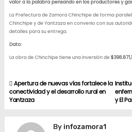
valor a la palabra pensando en los productores y ga
La Prefectura de Zamora Chinchipe de forma paralela
Chinchipe y de Yantzaza en convenio con sus autorida
detalles para su entrega.
Dato:
La obra de Chinchipe tiene una inversión de
$398.871,
Apertura de nuevas vías fortalece la
Instit
N
conectividad y el desarrollo rural en
enfer
a
Yantzaza
y El P
v
e
By
infozamora1