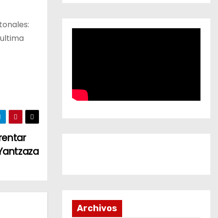
tonales:
 ultima
rentar
 Yantzaza
Archivos