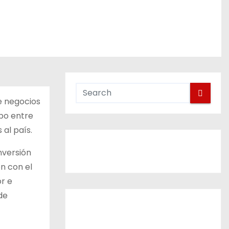
de negocios
abo entre
 al país.
nversión
n con el
or e
de