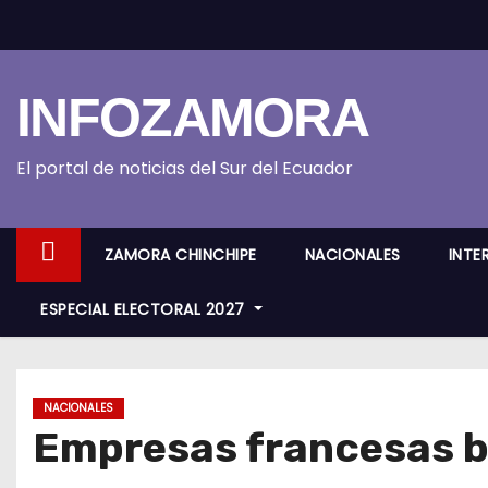
S
k
i
INFOZAMORA
p
t
o
El portal de noticias del Sur del Ecuador
c
o
ZAMORA CHINCHIPE
NACIONALES
INTE
n
t
ESPECIAL ELECTORAL 2027
e
n
t
NACIONALES
Empresas francesas b