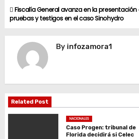
Fiscalía General avanza en la presentación
N
pruebas y testigos en el caso Sinohydro
a
v
By
infozamora1
e
g
a
c
i
Related Post
ó
NACIONALES
n
Caso Progen: tribunal de
Florida decidirá si Celec