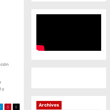
cción
á
l y
Archivos