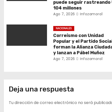
d
puede seguir rastreando
104 millones
e
Ago 7, 2026
Infozamora1
e
NACIONALES
n
Correísmo con Unidad
Popular y el Partido Socia
t
forman la Alianza Ciudad
y lanzan a Pábel Muñoz
r
Ago 7, 2026
Infozamora1
a
d
a
Deja una respuesta
s
Tu dirección de correo electrónico no será publicad