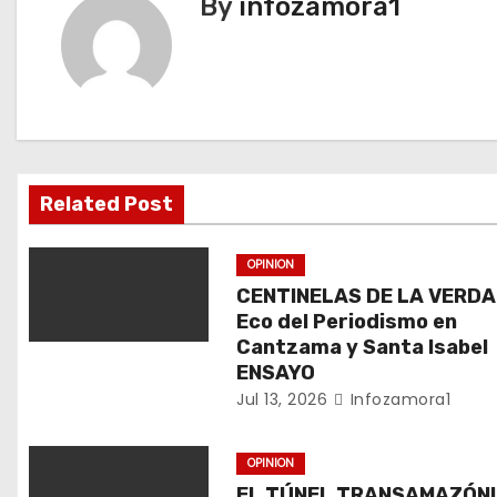
By
infozamora1
e
g
a
c
i
Related Post
ó
OPINION
n
CENTINELAS DE LA VERDAD
Eco del Periodismo en
d
Cantzama y Santa Isabel
ENSAYO
e
Jul 13, 2026
Infozamora1
e
OPINION
n
EL TÚNEL TRANSAMAZÓNI