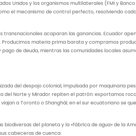
 Estados Unidos y los organismos multilaterales (FMI y Banc
como el mecanismo de control perfecto, resolviendo cada 
des transnacionales acaparan las ganancias. Ecuador ape
s. Producimos materia prima barata y compramos produ
y pago de deuda, mientras las comunidades locales asum
nizada del despojo colonial, impulsada por maquinaria pe
a del Norte y Mirador repiten el patrón: exportamos roca
iajan a Toronto o Shanghái; en el sur ecuatoriano se qu
biodiversas del planeta y la «fábrica de agua» de la Ama
n sus cabeceras de cuenca: