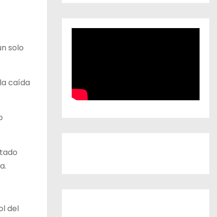
un solo
 la caída
o
stado
a.
l del