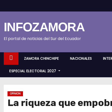
S
k
i
INFOZAMORA
p
t
o
El portal de noticias del Sur del Ecuador
c
o
ZAMORA CHINCHIPE
NACIONALES
INTE
n
t
ESPECIAL ELECTORAL 2027
e
n
t
OPINION
La riqueza que empobr