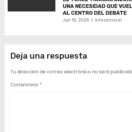
UNA NECESIDAD QUE VUE
t
AL CENTRO DEL DEBATE
r
Jun 16, 2026
Infozamora1
a
d
Deja una respuesta
a
s
Tu dirección de correo electrónico no será publicad
Comentario
*