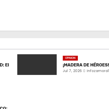
OPINION
: El
¡MADERA DE HÉROES
Jul 7, 2026
Infozamora1
CO: