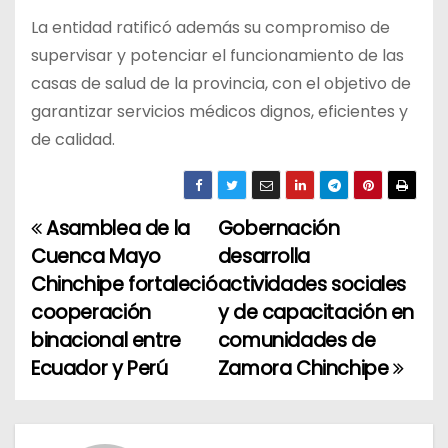
La entidad ratificó además su compromiso de
supervisar y potenciar el funcionamiento de las
casas de salud de la provincia, con el objetivo de
garantizar servicios médicos dignos, eficientes y
de calidad.
Asamblea de la
Gobernación
N
Cuenca Mayo
desarrolla
a
Chinchipe fortaleció
actividades sociales
cooperación
y de capacitación en
v
binacional entre
comunidades de
e
Ecuador y Perú
Zamora Chinchipe
g
a