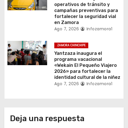
a
operativos de tránsito y
campañas preventivas para
d
fortalecer la seguridad vial
en Zamora
a
Ago 7, 2026
Infozamora1
s
ZAMORA CHINCHIPE
Yantzaza inaugura el
programa vacacional
«Wekain El Pequeño Viajero
2026» para fortalecer la
identidad cultural de la niñez
Ago 7, 2026
Infozamora1
Deja una respuesta