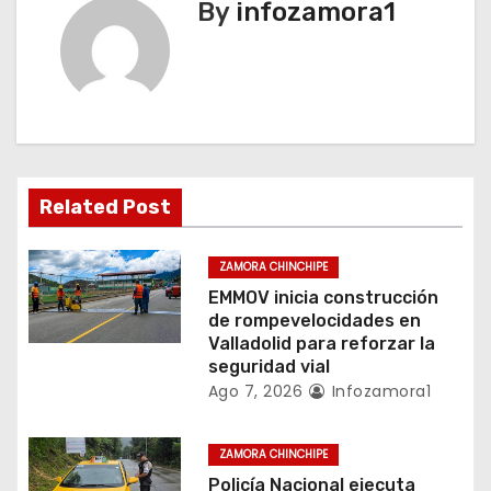
By
infozamora1
c
i
ó
n
Related Post
d
e
ZAMORA CHINCHIPE
EMMOV inicia construcción
e
de rompevelocidades en
Valladolid para reforzar la
n
seguridad vial
Ago 7, 2026
Infozamora1
t
r
ZAMORA CHINCHIPE
Policía Nacional ejecuta