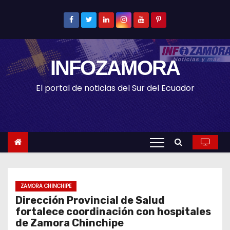
S
k
i
p
INFOZAMORA
t
o
El portal de noticias del Sur del Ecuador
c
o
n
t
e
n
t
ZAMORA CHINCHIPE
Dirección Provincial de Salud
fortalece coordinación con hospitales
de Zamora Chinchipe