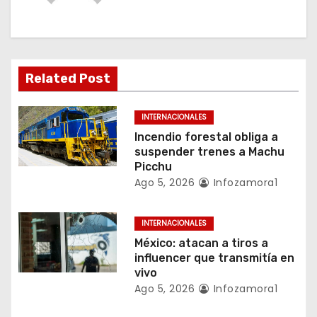
c
i
ó
Related Post
n
INTERNACIONALES
d
Incendio forestal obliga a
suspender trenes a Machu
e
Picchu
Ago 5, 2026
Infozamora1
e
n
INTERNACIONALES
México: atacan a tiros a
t
influencer que transmitía en
vivo
r
Ago 5, 2026
Infozamora1
a