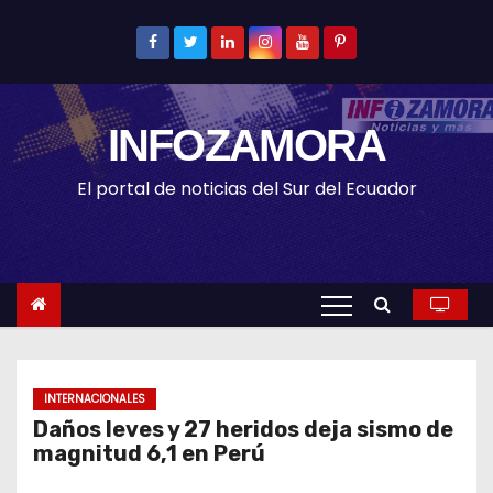
S
k
i
p
INFOZAMORA
t
o
El portal de noticias del Sur del Ecuador
c
o
n
t
e
n
t
INTERNACIONALES
Daños leves y 27 heridos deja sismo de
magnitud 6,1 en Perú