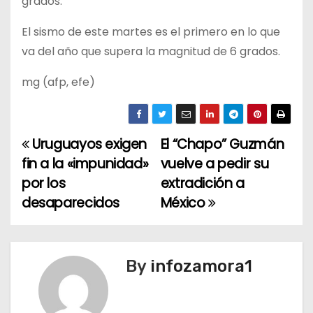
grados.
El sismo de este martes es el primero en lo que
va del año que supera la magnitud de 6 grados.
mg (afp, efe)
Uruguayos exigen
El “Chapo” Guzmán
N
fin a la «impunidad»
vuelve a pedir su
a
por los
extradición a
desaparecidos
México
v
e
g
By
infozamora1
a