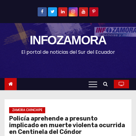
S
k
i
p
INFOZAMORA
t
o
El portal de noticias del Sur del Ecuador
c
o
n
t
e
n
t
ZAMORA CHINCHIPE
Policía aprehende a presunto
implicado en muerte violenta ocurrida
en Centinela del Cóndor