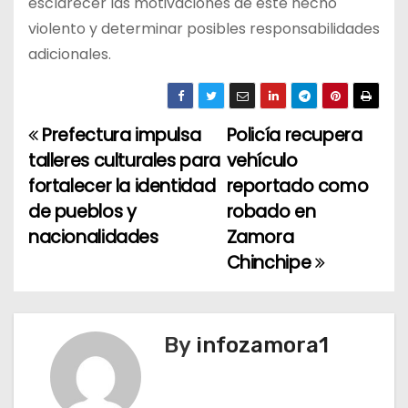
esclarecer las motivaciones de este hecho
violento y determinar posibles responsabilidades
adicionales.
Prefectura impulsa
Policía recupera
N
talleres culturales para
vehículo
a
fortalecer la identidad
reportado como
de pueblos y
robado en
v
nacionalidades
Zamora
e
Chinchipe
g
a
By
infozamora1
c