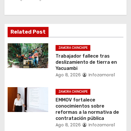
i
ó
n
Related Post
d
e
ZAMORA CHINCHIPE
Trabajador fallece tras
e
deslizamiento de tierra en
Yacuambi
n
Ago 8, 2026
Infozamora1
t
ZAMORA CHINCHIPE
r
EMMOV fortalece
conocimientos sobre
a
reformas a la normativa de
contratación pública
d
Ago 8, 2026
Infozamora1