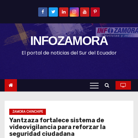
S
k
i
p
INFOZAMORA
t
o
El portal de noticias del Sur del Ecuador
c
o
n
t
e
n
t
ZAMORA CHINCHIPE
Yantzaza fortalece sistema de
videovigilancia para reforzar la
seguridad ciudadana