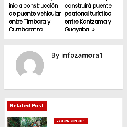
a
inicia construcción
construirá puente
de puente vehicular
peatonal turístico
v
entre Timbara y
entre Kantzama y
e
Cumbaratza
Guayabal
g
a
By
infozamora1
c
i
ó
n
Related Post
d
e
ZAMORA CHINCHIPE