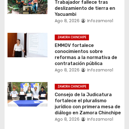
Trabajador fallece tras
e
deslizamiento de tierra en
Yacuambi
n
Ago 8, 2026
Infozamora1
t
ZAMORA CHINCHIPE
r
EMMOV fortalece
conocimientos sobre
a
reformas a la normativa de
contratación pública
d
Ago 8, 2026
Infozamora1
a
ZAMORA CHINCHIPE
s
Consejo de la Judicatura
fortalece el pluralismo
jurídico con primera mesa de
diálogo en Zamora Chinchipe
Ago 8, 2026
Infozamora1