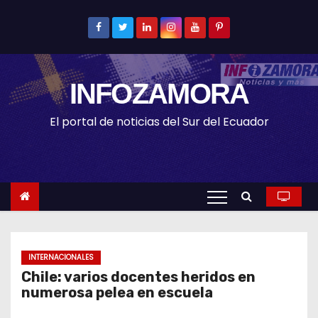
S
k
i
p
INFOZAMORA
t
o
El portal de noticias del Sur del Ecuador
c
o
n
t
e
n
t
INTERNACIONALES
Chile: varios docentes heridos en
numerosa pelea en escuela