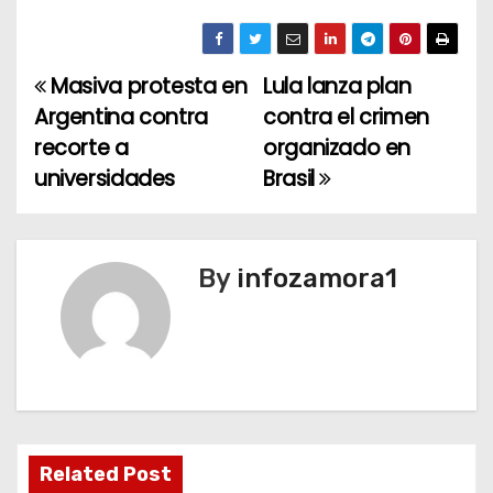
Masiva protesta en
Lula lanza plan
N
Argentina contra
contra el crimen
a
recorte a
organizado en
universidades
Brasil
v
e
g
By
infozamora1
a
c
i
ó
Related Post