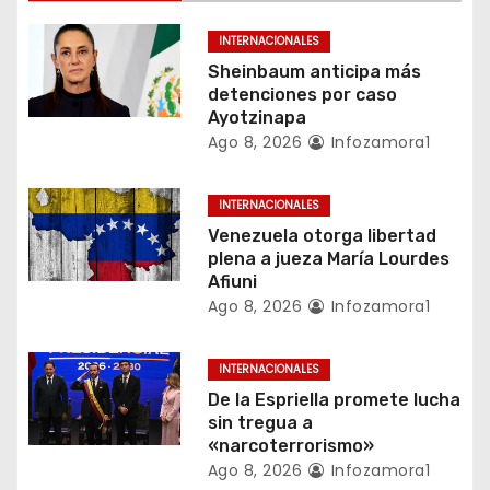
n
INTERNACIONALES
d
Sheinbaum anticipa más
detenciones por caso
e
Ayotzinapa
Ago 8, 2026
Infozamora1
e
n
INTERNACIONALES
Venezuela otorga libertad
t
plena a jueza María Lourdes
Afiuni
r
Ago 8, 2026
Infozamora1
a
INTERNACIONALES
d
De la Espriella promete lucha
a
sin tregua a
«narcoterrorismo»
s
Ago 8, 2026
Infozamora1