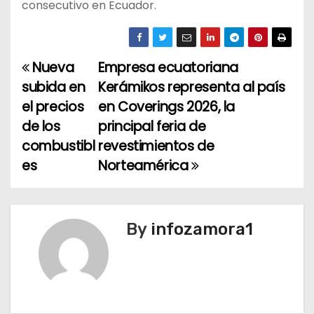
consecutivo en Ecuador.
Nueva
Empresa ecuatoriana
N
subida en
Kerámikos representa al país
a
el precios
en Coverings 2026, la
de los
principal feria de
v
combustibl
revestimientos de
e
es
Norteamérica
g
a
By
infozamora1
c
i
ó