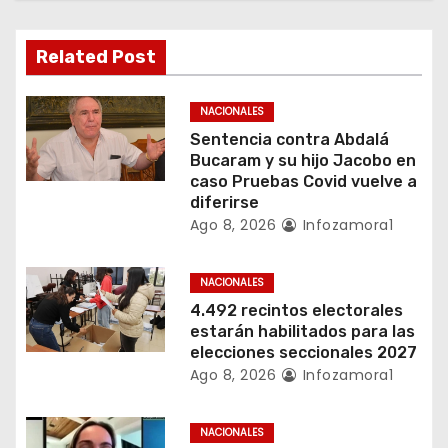
n
Related Post
d
e
NACIONALES
Sentencia contra Abdalá
e
Bucaram y su hijo Jacobo en
caso Pruebas Covid vuelve a
n
diferirse
Ago 8, 2026
Infozamora1
t
r
NACIONALES
4.492 recintos electorales
a
estarán habilitados para las
elecciones seccionales 2027
d
Ago 8, 2026
Infozamora1
a
NACIONALES