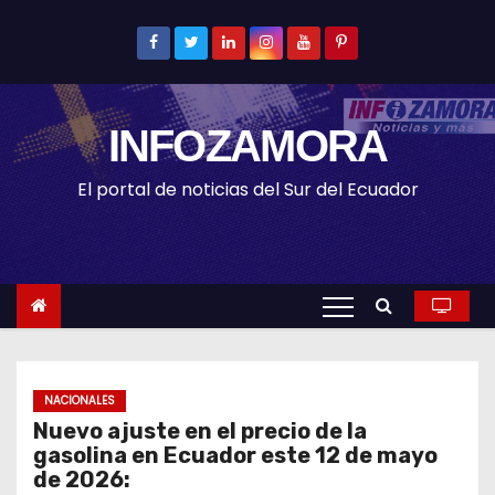
S
k
i
p
INFOZAMORA
t
o
El portal de noticias del Sur del Ecuador
c
o
n
t
e
n
t
NACIONALES
Nuevo ajuste en el precio de la
gasolina en Ecuador este 12 de mayo
de 2026: