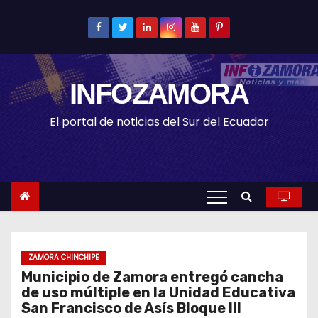
S
k
i
p
INFOZAMORA
t
o
El portal de noticias del Sur del Ecuador
c
o
n
t
e
n
t
ZAMORA CHINCHIPE
Municipio de Zamora entregó cancha
de uso múltiple en la Unidad Educativa
San Francisco de Asís Bloque III