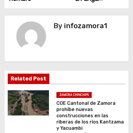
e
g
By
infozamora1
a
c
i
ó
n
Related Post
d
ZAMORA CHINCHIPE
e
COE Cantonal de Zamora
prohíbe nuevas
e
construcciones en las
riberas de los ríos Kantzama
n
y Yacuambi