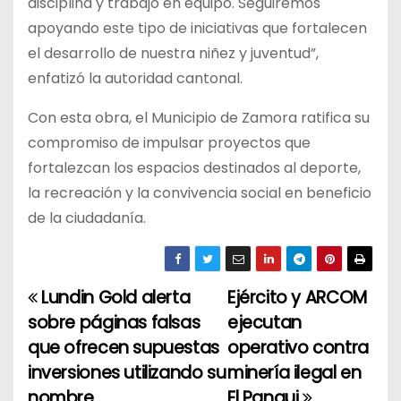
disciplina y trabajo en equipo. Seguiremos
apoyando este tipo de iniciativas que fortalecen
el desarrollo de nuestra niñez y juventud”,
enfatizó la autoridad cantonal.
Con esta obra, el Municipio de Zamora ratifica su
compromiso de impulsar proyectos que
fortalezcan los espacios destinados al deporte,
la recreación y la convivencia social en beneficio
de la ciudadanía.
Lundin Gold alerta
Ejército y ARCOM
N
sobre páginas falsas
ejecutan
a
que ofrecen supuestas
operativo contra
inversiones utilizando su
minería ilegal en
v
nombre
El Pangui