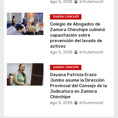
Ago 5, 2026
Infozamora1
t
r
ZAMORA CHINCHIPE
Colegio de Abogados de
a
Zamora Chinchipe culminó
capacitación sobre
d
prevención del lavado de
activos
a
Ago 5, 2026
Infozamora1
s
ZAMORA CHINCHIPE
Dayana Patricia Erazo
Jumbo asume la Dirección
Provincial del Consejo de la
Judicatura en Zamora
Chinchipe
Ago 5, 2026
Infozamora1