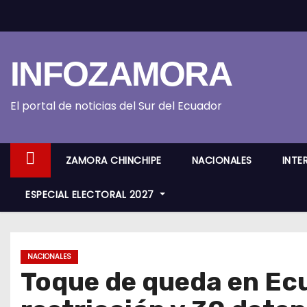
S
k
i
INFOZAMORA
p
t
o
El portal de noticias del Sur del Ecuador
c
o
ZAMORA CHINCHIPE
NACIONALES
INTE
n
t
ESPECIAL ELECTORAL 2027
e
n
t
NACIONALES
Toque de queda en Ecu