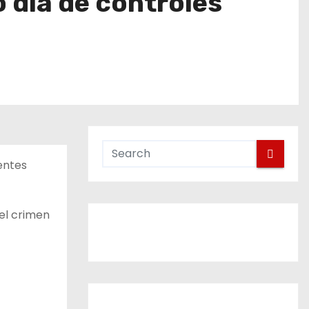
o día de controles
entes
el crimen