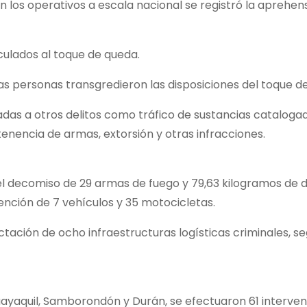
 en los operativos a escala nacional se registró la aprehen
culados al toque de queda.
sas personas transgredieron las disposiciones del toque d
das a otros delitos como tráfico de sustancias catalogad
tenencia de armas, extorsión y otras infracciones.
 el decomiso de 29 armas de fuego y 79,63 kilogramos de d
ención de 7 vehículos y 35 motocicletas.
tación de ocho infraestructuras logísticas criminales, se
uayaquil, Samborondón y Durán, se efectuaron 61 interve