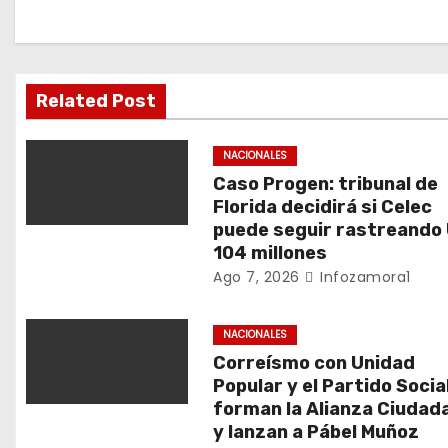
a
c
i
Related Post
ó
NACIONALES
n
Caso Progen: tribunal de
Florida decidirá si Celec
d
puede seguir rastreando
104 millones
e
Ago 7, 2026
Infozamora1
e
NACIONALES
n
Correísmo con Unidad
Popular y el Partido Socia
t
forman la Alianza Ciudad
y lanzan a Pábel Muñoz
r