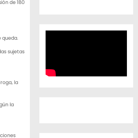
sión de 180
e queda.
as sujetas
roga, la
gún la
nciones