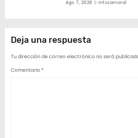
Ago 7, 2026
Infozamora1
a
d
a
Deja una respuesta
s
Tu dirección de correo electrónico no será publicad
Comentario
*