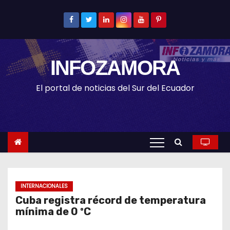
S
k
i
p
INFOZAMORA
t
o
El portal de noticias del Sur del Ecuador
c
o
n
t
e
n
t
INTERNACIONALES
Cuba registra récord de temperatura
mínima de 0 ºC