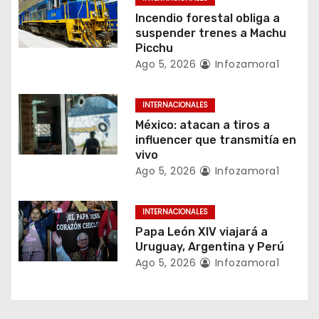
d
Incendio forestal obliga a
suspender trenes a Machu
e
Picchu
Ago 5, 2026
Infozamora1
e
n
INTERNACIONALES
México: atacan a tiros a
t
influencer que transmitía en
vivo
r
Ago 5, 2026
Infozamora1
a
INTERNACIONALES
d
Papa León XIV viajará a
a
Uruguay, Argentina y Perú
Ago 5, 2026
Infozamora1
s