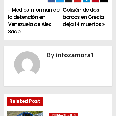
Medios informan de
Colisión de dos
N
la detención en
barcos en Grecia
a
Venezuela de Alex
deja 14 muertos
Saab
v
e
g
By
infozamora1
a
c
i
ó
Related Post
n
INTERNACIONALES