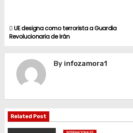
UE designa como terrorista a Guardia
N
Revolucionaria de Irán
a
v
By
infozamora1
e
g
a
c
i
Related Post
ó
INTERNACIONALES