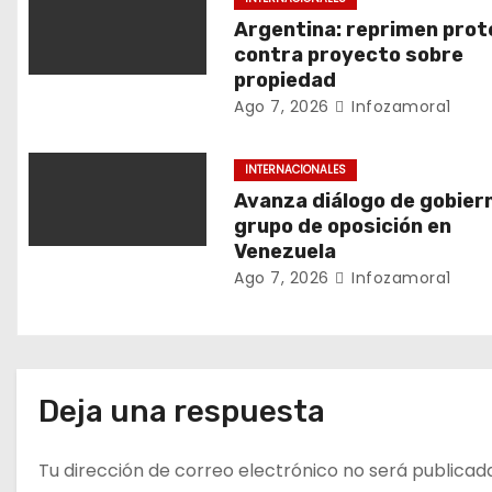
n
Argentina: reprimen prot
contra proyecto sobre
d
propiedad
Ago 7, 2026
Infozamora1
e
e
INTERNACIONALES
Avanza diálogo de gobier
n
grupo de oposición en
Venezuela
t
Ago 7, 2026
Infozamora1
r
a
d
Deja una respuesta
a
Tu dirección de correo electrónico no será publicad