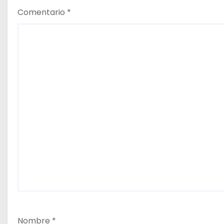
s
Comentario
*
Nombre
*