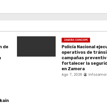
ZAMORA CHINCHIPE
n de
Policía Nacional ejec
operativos de tránsi
a
campañas preventiv
fortalecer la segurid
en Zamora
Ago 7, 2026
Infozamor
kain