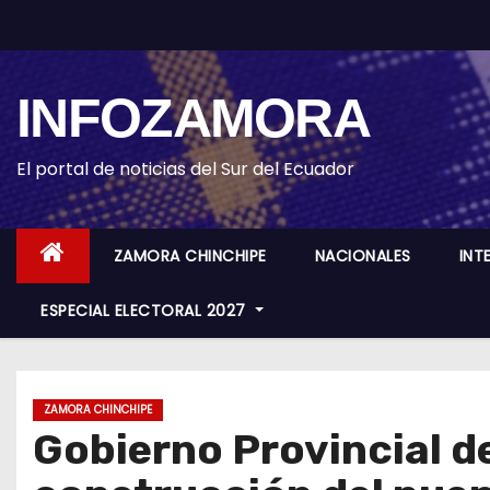
S
k
i
INFOZAMORA
p
t
o
El portal de noticias del Sur del Ecuador
c
o
ZAMORA CHINCHIPE
NACIONALES
INT
n
t
ESPECIAL ELECTORAL 2027
e
n
t
ZAMORA CHINCHIPE
Gobierno Provincial d