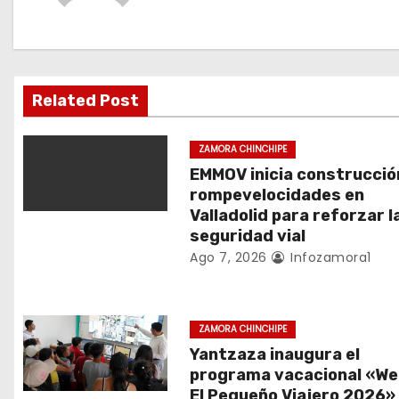
a
c
i
Related Post
ó
ZAMORA CHINCHIPE
n
EMMOV inicia construcció
rompevelocidades en
d
Valladolid para reforzar l
seguridad vial
e
Ago 7, 2026
Infozamora1
e
n
ZAMORA CHINCHIPE
Yantzaza inaugura el
t
programa vacacional «We
El Pequeño Viajero 2026»