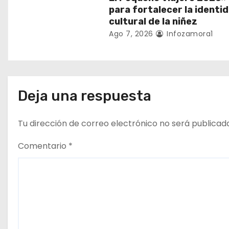
r
para fortalecer la identi
a
cultural de la niñez
Ago 7, 2026
Infozamora1
d
a
s
Deja una respuesta
Tu dirección de correo electrónico no será publicad
Comentario
*