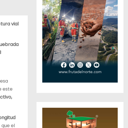
tura vial
quebrada
3
resa
e este
ctivo,
ongitud
 que el