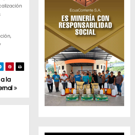
calización
s
ción,
y
a la
ernal