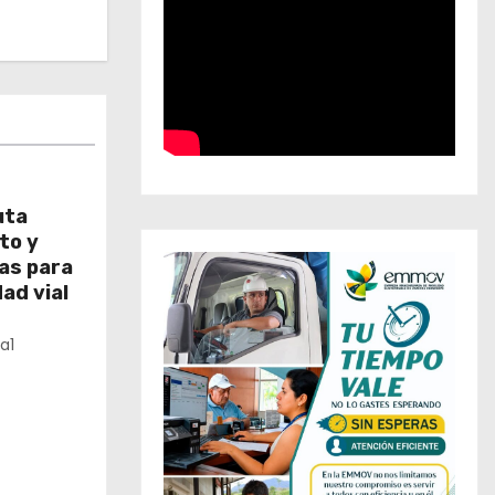
uta
to y
as para
ad vial
a1