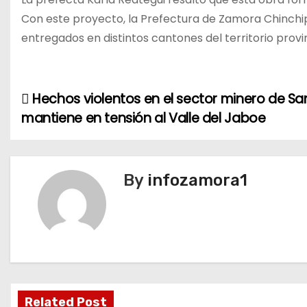
Con este proyecto, la Prefectura de Zamora Chinchi
entregados en distintos cantones del territorio provin
Hechos violentos en el sector minero de San
N
mantiene en tensión al Valle del Jaboe
a
v
By
infozamora1
e
g
a
c
i
Related Post