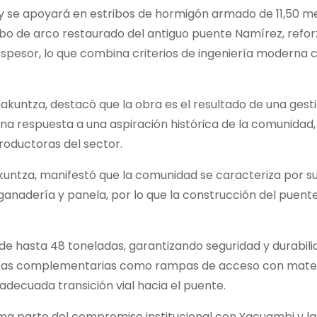
 y se apoyará en estribos de hormigón armado de 11,50 m
 tubo de arco restaurado del antiguo puente Namírez, refo
spesor, lo que combina criterios de ingeniería moderna c
kuntza, destacó que la obra es el resultado de una gest
una respuesta a una aspiración histórica de la comunidad
roductoras del sector.
untza, manifestó que la comunidad se caracteriza por su
ganadería y panela, por lo que la construcción del puente 
de hasta 48 toneladas, garantizando seguridad y durabil
 obras complementarias como rampas de acceso con mater
decuada transición vial hacia el puente.
ma parte del compromiso institucional con Yacuambi y la 