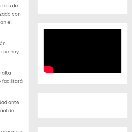
etros de
rzado con
on el
ión
, que hoy
 alta
facilitará
idad ante
ial de
provincia.