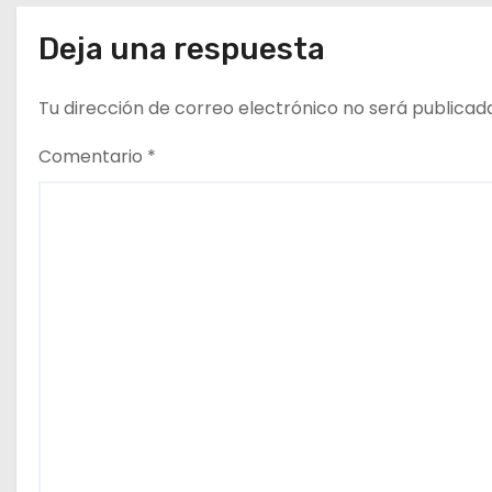
a
Deja una respuesta
s
Tu dirección de correo electrónico no será publicad
Comentario
*