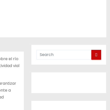
bre el río
vidad vial
arantizar
ente a
ad