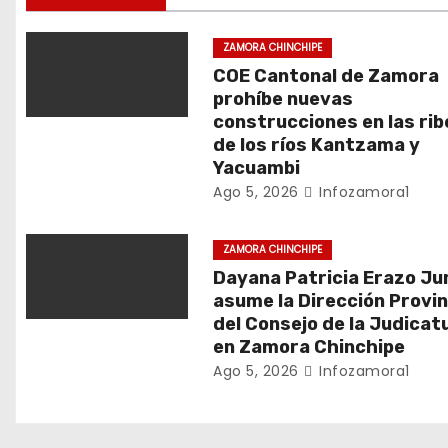
ó
ZAMORA CHINCHIPE
n
COE Cantonal de Zamora
prohíbe nuevas
d
construcciones en las ri
de los ríos Kantzama y
e
Yacuambi
Ago 5, 2026
Infozamora1
e
n
ZAMORA CHINCHIPE
Dayana Patricia Erazo J
t
asume la Dirección Provin
del Consejo de la Judicat
r
en Zamora Chinchipe
a
Ago 5, 2026
Infozamora1
d