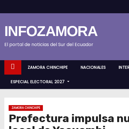
S
k
i
INFOZAMORA
p
t
o
El portal de noticias del Sur del Ecuador
c
o
ZAMORA CHINCHIPE
NACIONALES
INTE
n
t
ESPECIAL ELECTORAL 2027
e
n
t
ZAMORA CHINCHIPE
Prefectura impulsa nue