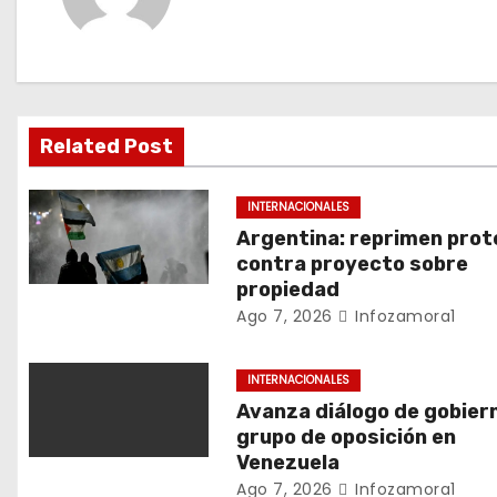
g
a
c
i
Related Post
ó
INTERNACIONALES
n
Argentina: reprimen prot
contra proyecto sobre
d
propiedad
Ago 7, 2026
Infozamora1
e
e
INTERNACIONALES
Avanza diálogo de gobier
n
grupo de oposición en
Venezuela
t
Ago 7, 2026
Infozamora1