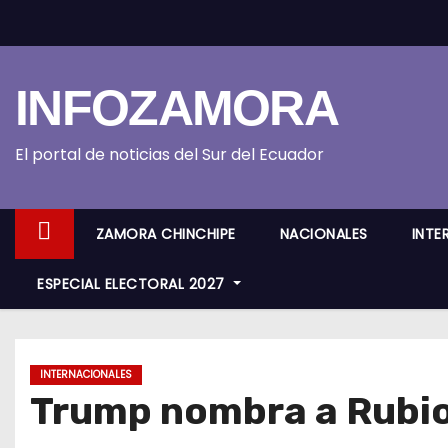
S
k
i
INFOZAMORA
p
t
o
El portal de noticias del Sur del Ecuador
c
o
ZAMORA CHINCHIPE
NACIONALES
INTE
n
t
ESPECIAL ELECTORAL 2027
e
n
t
INTERNACIONALES
Trump nombra a Rubio 