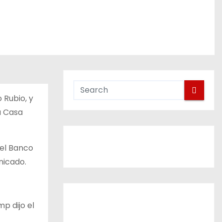
 Rubio, y
a Casa
del Banco
nicado.
p dijo el