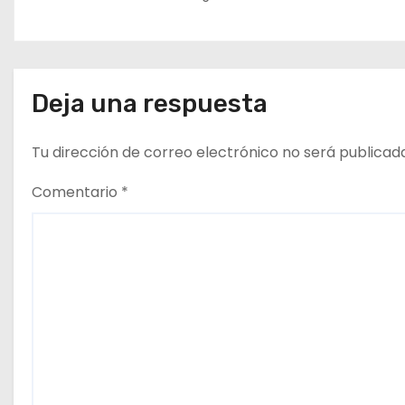
r
a
d
Deja una respuesta
a
Tu dirección de correo electrónico no será publicad
s
Comentario
*