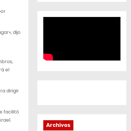
por
ar», dijo
mbros,
rá el
a dirigir
 facilitó
rael.
Archivos