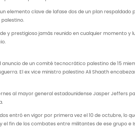
, un elemento clave de lafase dos de un plan respaldado 
 palestino.
e y prestigioso jamás reunido en cualquier momento y lug
io.
l anuncio de un comité tecnocrático palestino de 15 mie
guerra. El ex vice ministro palestino Ali Shaath encabeza
rnes al mayor general estadounidense Jasper Jeffers par
a.
s entró en vigor por primera vez el 10 de octubre, lo que
el fin de los combates entre militantes de ese grupo e Is