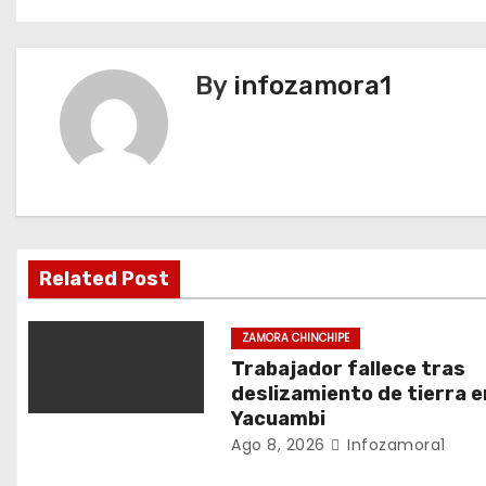
a
v
By
infozamora1
e
g
a
c
i
Related Post
ó
ZAMORA CHINCHIPE
n
Trabajador fallece tras
deslizamiento de tierra e
d
Yacuambi
Ago 8, 2026
Infozamora1
e