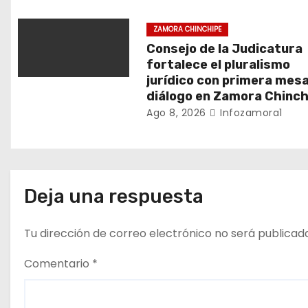
e
ZAMORA CHINCHIPE
n
Consejo de la Judicatura
fortalece el pluralismo
t
jurídico con primera mes
diálogo en Zamora Chinch
r
Ago 8, 2026
Infozamora1
a
d
a
Deja una respuesta
s
Tu dirección de correo electrónico no será publicad
Comentario
*