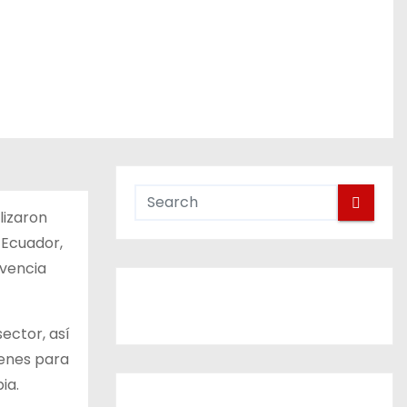
lizaron
 Ecuador,
ivencia
ector, así
venes para
ia.