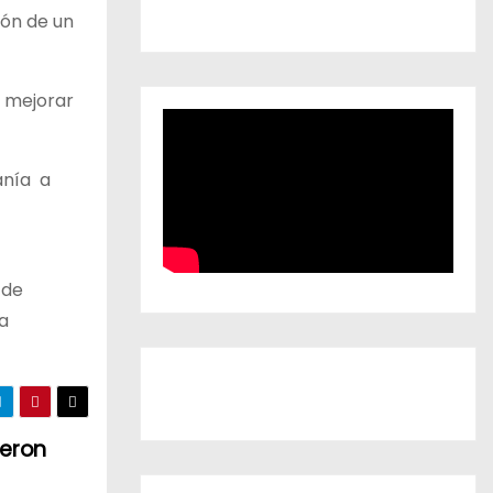
ión de un
a mejorar
anía a
 de
a
ueron