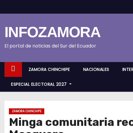
S
k
i
INFOZAMORA
p
t
o
El portal de noticias del Sur del Ecuador
c
o
ZAMORA CHINCHIPE
NACIONALES
INTE
n
t
ESPECIAL ELECTORAL 2027
e
n
t
ZAMORA CHINCHIPE
Minga comunitaria rec