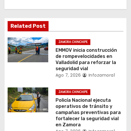
ó
n
Related Post
d
e
ZAMORA CHINCHIPE
EMMOV inicia construcción
e
de rompevelocidades en
Valladolid para reforzar la
n
seguridad vial
Ago 7, 2026
Infozamora1
t
r
ZAMORA CHINCHIPE
Policía Nacional ejecuta
a
operativos de tránsito y
campañas preventivas para
d
fortalecer la seguridad vial
en Zamora
a