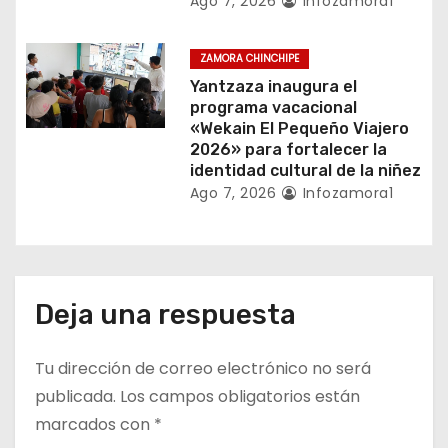
Ago 7, 2026
Infozamora1
s
ZAMORA CHINCHIPE
Yantzaza inaugura el
programa vacacional
«Wekain El Pequeño Viajero
2026» para fortalecer la
identidad cultural de la niñez
Ago 7, 2026
Infozamora1
Deja una respuesta
Tu dirección de correo electrónico no será
publicada.
Los campos obligatorios están
marcados con
*