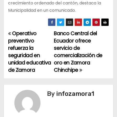
crecimiento ordenado del cantón, destaca la
Municipalidad en un comunicado.
Operativo
Banco Central del
N
preventivo
Ecuador ofrece
a
refuerza la
servicio de
seguridad en
comercialización de
v
unidad educativa
oro en Zamora
e
de Zamora
Chinchipe
g
a
By
infozamora1
c
i