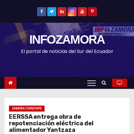
S
k
i
p
INFOZAMORA
t
o
El portal de noticias del Sur del Ecuador
c
o
n
t
e
n
t
ZAMORA CHINCHIPE
EERSSA entrega obra de
repotenciación eléctrica del
alimentador Yantzaza