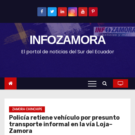
S
k
i
p
INFOZAMORA
t
o
El portal de noticias del Sur del Ecuador
c
o
n
t
e
n
t
ZAMORA CHINCHIPE
Policía retiene vehículo por presunto
transporte informal en la vía Loja–
Zamora