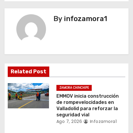
g
a
By
infozamora1
c
i
ó
n
Related Post
d
e
ZAMORA CHINCHIPE
EMMOV inicia construcción
e
de rompevelocidades en
Valladolid para reforzar la
n
seguridad vial
Ago 7, 2026
Infozamora1
t