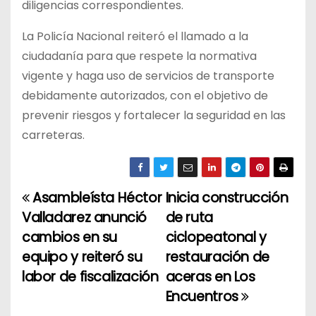
diligencias correspondientes.
La Policía Nacional reiteró el llamado a la
ciudadanía para que respete la normativa
vigente y haga uso de servicios de transporte
debidamente autorizados, con el objetivo de
prevenir riesgos y fortalecer la seguridad en las
carreteras.
Asambleísta Héctor
Inicia construcción
N
Valladarez anunció
de ruta
a
cambios en su
ciclopeatonal y
equipo y reiteró su
restauración de
v
labor de fiscalización
aceras en Los
e
Encuentros