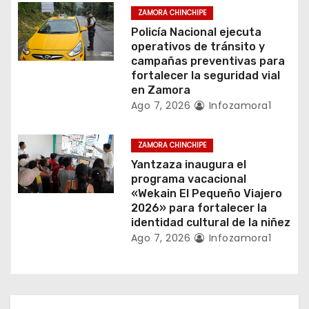
r
ZAMORA CHINCHIPE
Policía Nacional ejecuta
a
operativos de tránsito y
campañas preventivas para
d
fortalecer la seguridad vial
en Zamora
a
Ago 7, 2026
Infozamora1
s
ZAMORA CHINCHIPE
Yantzaza inaugura el
programa vacacional
«Wekain El Pequeño Viajero
2026» para fortalecer la
identidad cultural de la niñez
Ago 7, 2026
Infozamora1