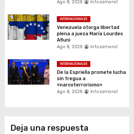
Ago 8, 2026
Infozamora1
e
n
INTERNACIONALES
Venezuela otorga libertad
t
plena a jueza María Lourdes
Afiuni
r
Ago 8, 2026
Infozamora1
a
INTERNACIONALES
d
De la Espriella promete lucha
a
sin tregua a
«narcoterrorismo»
s
Ago 8, 2026
Infozamora1
Deja una respuesta