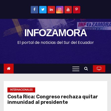
S
k
i
p
INFOZAMORA
t
o
El portal de noticias del Sur del Ecuador
c
o
n
t
e
n
t
INTERNACIONALES
Costa Rica: Congreso rechaza quitar
inmunidad al presidente