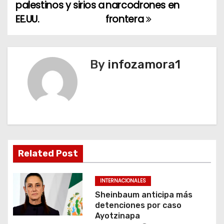
a
palestinos y sirios a
narcodrones en
EE.UU.
frontera
v
e
g
By
infozamora1
a
c
i
ó
Related Post
n
INTERNACIONALES
d
Sheinbaum anticipa más
detenciones por caso
e
Ayotzinapa