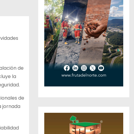
ividades
talación de
luye la
eguridad.
cionales de
a jornada
abilidad