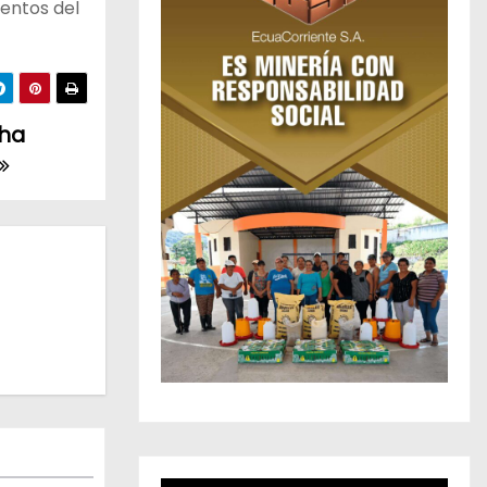
mentos del
sha