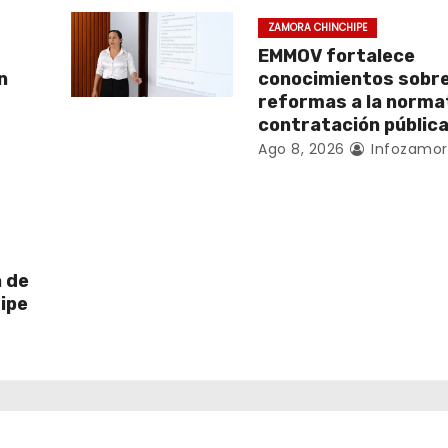
ZAMORA CHINCHIPE
EMMOV fortalece
n
conocimientos sobr
reformas a la norma
contratación públic
Ago 8, 2026
Infozamor
a de
ipe