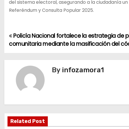
del sistema electoral, asegurando a la ciudadanía u
Referéndum y Consulta Popular 2025.
Policía Nacional fortalece la estrategia de 
N
comunitaria mediante la masificación del có
a
v
By
infozamora1
e
g
a
c
i
Related Post