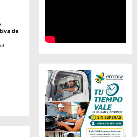
e
tiva de
a
a1