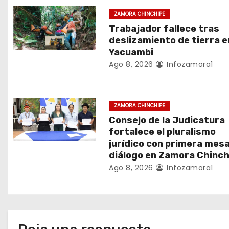
ó
ZAMORA CHINCHIPE
n
Trabajador fallece tras
deslizamiento de tierra e
d
Yacuambi
Ago 8, 2026
Infozamora1
e
e
ZAMORA CHINCHIPE
n
Consejo de la Judicatura
fortalece el pluralismo
t
jurídico con primera mes
diálogo en Zamora Chinch
r
Ago 8, 2026
Infozamora1
a
d
a