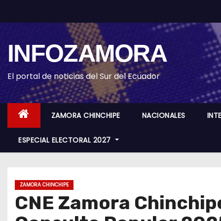
S
k
i
INFOZAMORA
p
t
o
El portal de noticias del Sur del Ecuador
c
o
ZAMORA CHINCHIPE
NACIONALES
INT
n
t
ESPECIAL ELECTORAL 2027
e
n
t
ZAMORA CHINCHIPE
CNE Zamora Chinchipe